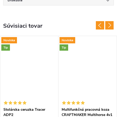
Diskusia
Súvisiaci tovar
Novinka
Novinka
Tip
Tip
ADARMO
Stolárska ceruzka Tracer
Multifunkčná pracovná koza
ADP2
CRAFTMAKER Multihorse 4v1