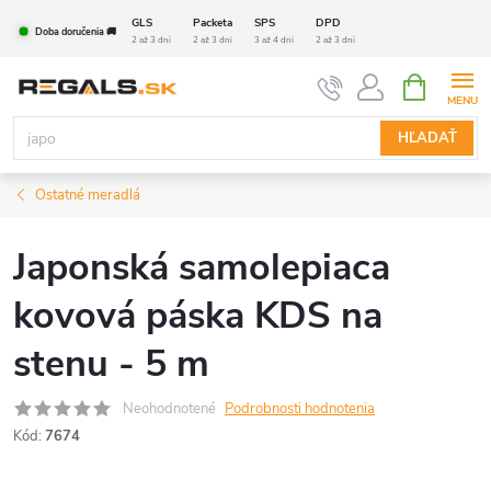
Prejsť
GLS
Packeta
SPS
DPD
Doba doručenia 🚚
na
2 až 3 dni
2 až 3 dni
3 až 4 dni
2 až 3 dni
obsah
NÁKUPN
KOŠÍK
HĽADAŤ
Ostatné meradlá
Japonská samolepiaca
kovová páska KDS na
stenu - 5 m
Neohodnotené
Podrobnosti hodnotenia
Kód:
7674