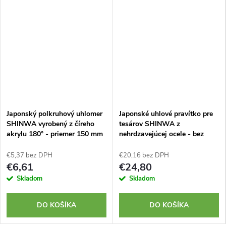
Japonský polkruhový uhlomer
Japonské uhlové pravítko pre
SHINWA vyrobený z číreho
tesárov SHINWA z
akrylu 180° - priemer 150 mm
nehrdzavejúcej ocele - bez
stupnice - 600 mm
€5,37 bez DPH
€20,16 bez DPH
€6,61
€24,80
Skladom
Skladom
DO KOŠÍKA
DO KOŠÍKA