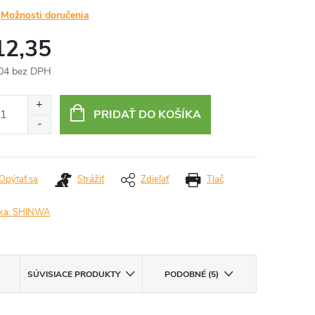
Možnosti doručenia
12,35
04 bez DPH
otková
:
PRIDAŤ DO KOŠÍKA
Opýtať sa
Strážiť
Zdieľať
Tlač
ka:
SHINWA
SÚVISIACE PRODUKTY
PODOBNÉ (5)