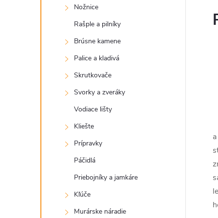
Nožnice
Rašple a pilníky
Brúsne kamene
Palice a kladivá
Skrutkovače
Svorky a zveráky
Vodiace lišty
Kliešte
a
Prípravky
s
Páčidlá
z
s
Priebojníky a jamkáre
l
Kľúče
h
Murárske náradie