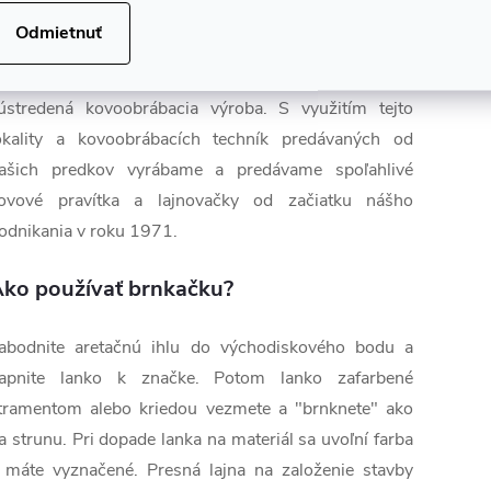
hinwa Rules Co. Ltd. je výrobca meracích prístrojov s
Odmietnuť
ýrobnými halami v mestách Tsubame a Sanjo v
refektúre Niigata – regióne, kde je od 16. storočia
ústredená kovoobrábacia výroba. S využitím tejto
okality a kovoobrábacích techník predávaných od
ašich predkov vyrábame a predávame spoľahlivé
ovové pravítka a lajnovačky od začiatku nášho
odnikania v roku 1971.
ko používať brnkačku?
abodnite aretačnú ihlu do východiskového bodu a
apnite lanko k značke. Potom lanko zafarbené
tramentom alebo kriedou vezmete a "brnknete" ako
a strunu. Pri dopade lanka na materiál sa uvoľní farba
 máte vyznačené. Presná lajna na založenie stavby