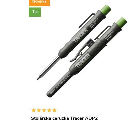
Novinka
Tip
do
Stolárska ceruzka Tracer ADP2