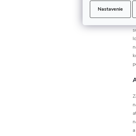
S
Nastavenie
v
p
s
l
n
k
p
A
Z
n
a
n
a