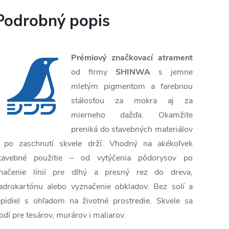
Podrobný popis
Prémiový značkovací atrament
od firmy
SHINWA
s jemne
mletým pigmentom a farebnou
stálosťou za mokra aj za
mierneho dažďa. Okamžite
preniká do stavebných materiálov
 po zaschnutí skvele drží. Vhodný na akékoľvek
tavebné použitie – od vytýčenia pôdorysov po
načenie línií pre dlhý a presný rez do dreva,
adrokartónu alebo vyznačenie obkladov. Bez solí a
epidiel s ohľadom na životné prostredie. Skvele sa
odí pre tesárov, murárov i maliarov.