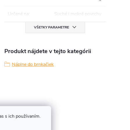
Určené na
:
Suché i mokré povrchy
VŠETKY PARAMETRE
Produkt nájdete v tejto kategórii
Náplne do brnkačiek
s s ich používaním.