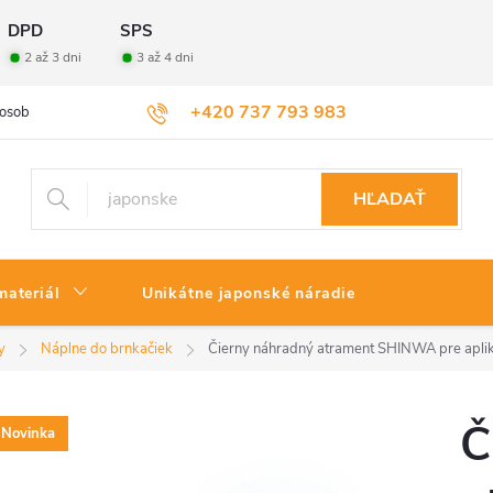
DPD
SPS
2 až 3 dni
3 až 4 dni
+420 737 793 983
osobných údajov
Veľkoobchod
Vrátenie tovaru
HĽADAŤ
materiál
Unikátne japonské náradie
y
Náplne do brnkačiek
Čierny náhradný atrament SHINWA pre aplik
Č
Novinka