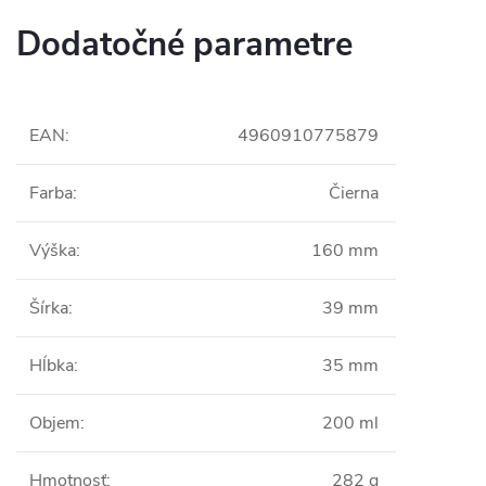
Dodatočné parametre
EAN
:
4960910775879
Farba
:
Čierna
Výška
:
160 mm
Šírka
:
39 mm
Hĺbka
:
35 mm
Objem
:
200 ml
Hmotnosť
:
282 g