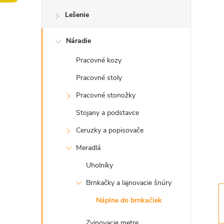
o
Lešenie
č
Náradie
n
Pracovné kozy
ý
Pracovné stoly
p
Pracovné stonožky
Stojany a podstavce
a
Ceruzky a popisovače
n
Meradlá
Uholníky
e
Brnkačky a lajnovacie šnúry
l
Náplne do brnkačiek
Zvinovacie metre