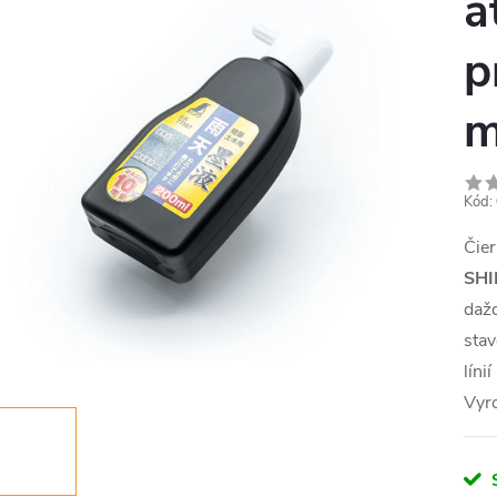
a
p
m
Kód:
Čie
SH
dažď
stav
líni
Vyr