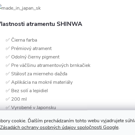
lastnosti atramentu SHINWA
✅ Čierna farba
✅ Prémiový atrament
✅ Odolný čierny pigment
✅ Pre väčšinu atramentových brnkačiek
✅ Stálosť za mierneho dažďa
✅ Aplikácia na mokré materiály
✅ Bez solí a lepidiel
✅ 200 ml
✅ Vyrobené v Japonsku
bory cookie. Ďalším prechádzaním tohto webu vyjadrujete súhla
iac o značke SHINWA
Zásadách ochrany osobných údajov spoločnosti Google
.