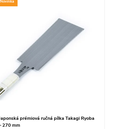
Novinka
Novinka
ARMO
Japonská prémiová ručná pílka Takagi Ryoba
Japonsk
– 270 mm
hybridn