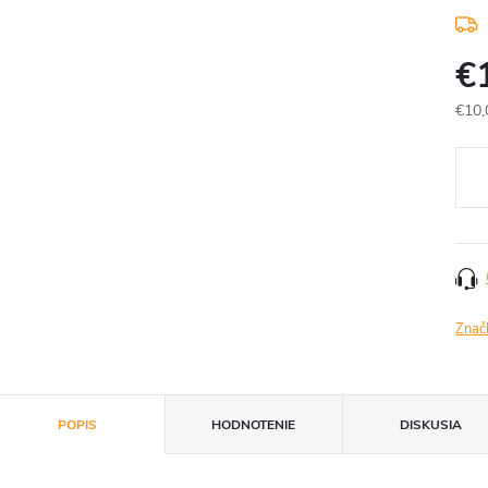
€
€10,
Jedn
cena
Znač
POPIS
HODNOTENIE
DISKUSIA