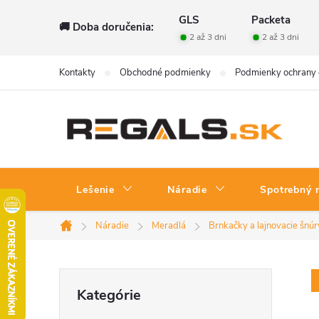
Prejsť
GLS
Packeta
🚚 Doba doručenia:
na
2 až 3 dni
2 až 3 dni
obsah
Kontakty
Obchodné podmienky
Podmienky ochrany 
Lešenie
Náradie
Spotrebný 
Náradie
Meradlá
Brnkačky a lajnovacie šnúr
Domov
B
Preskočiť
Kategórie
kategórie