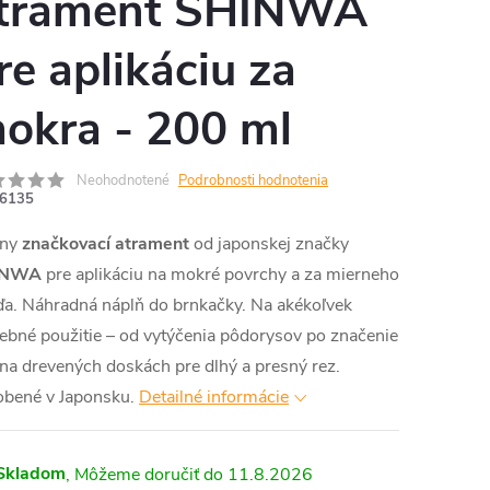
trament SHINWA
re aplikáciu za
okra - 200 ml
Neohodnotené
Podrobnosti hodnotenia
6135
rny
značkovací atrament
od japonskej značky
INWA
pre aplikáciu na mokré povrchy a za mierneho
a. Náhradná náplň do brnkačky. Na akékoľvek
ebné použitie – od vytýčenia pôdorysov po značenie
í na drevených doskách pre dlhý a presný rez.
obené v Japonsku.
Detailné informácie
Skladom
11.8.2026