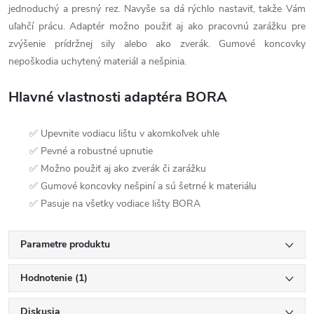
jednoduchý a presný rez. Navyše sa dá rýchlo nastaviť, takže Vám
uľahčí prácu. Adaptér možno použiť aj ako pracovnú zarážku pre
zvýšenie prídržnej sily alebo ako zverák. Gumové koncovky
nepoškodia uchytený materiál a nešpinia.
Hlavné vlastnosti adaptéra BORA
✅ Upevnite vodiacu lištu v akomkoľvek uhle
✅ Pevné a robustné upnutie
✅ Možno použiť aj ako zverák či zarážku
✅ Gumové koncovky nešpiní a sú šetrné k materiálu
✅ Pasuje na všetky vodiace lišty BORA
Parametre produktu
Hodnotenie (1)
Diskusia