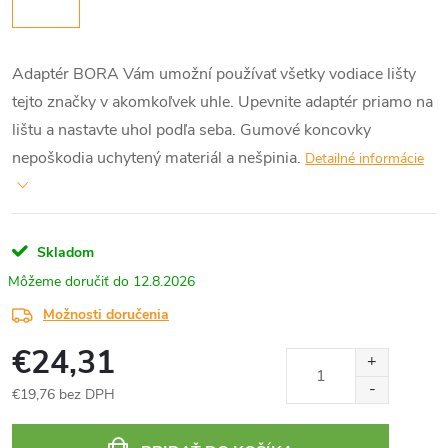
Adaptér
BORA
Vám
umožní používať
všetky
vodiace
lišty
tejto značky
v akomkoľvek
uhle
.
Upevnite
adaptér
priamo na
lištu
a
nastavte
uhol
podľa seba
.
Gumové
koncovky
nepoškodia
uchytený
materiál
a
nešpinia
.
Detailné informácie
Skladom
12.8.2026
Možnosti doručenia
€24,31
€19,76 bez DPH
Jednotková
cena: