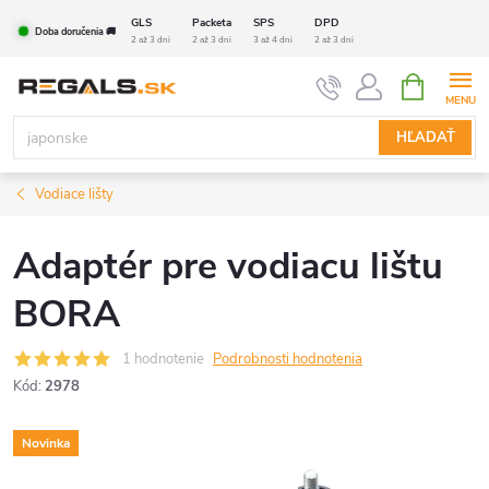
Prejsť
GLS
Packeta
SPS
DPD
Doba doručenia 🚚
na
2 až 3 dni
2 až 3 dni
3 až 4 dni
2 až 3 dni
obsah
NÁKUPN
KOŠÍK
HĽADAŤ
Vodiace lišty
Adaptér pre vodiacu lištu
BORA
1 hodnotenie
Podrobnosti hodnotenia
Kód:
2978
Novinka