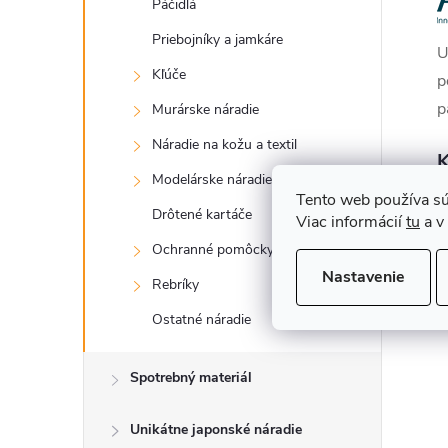
Páčidlá
Priebojníky a jamkáre
U
Kľúče
p
p
Murárske náradie
Náradie na kožu a textil
K
Modelárske náradie
s
Tento web používa sú
Drôtené kartáče
Viac informácií
tu
a v
Ochranné pomôcky
Nastavenie
Rebríky
Ostatné náradie
Spotrebný materiál
Unikátne japonské náradie