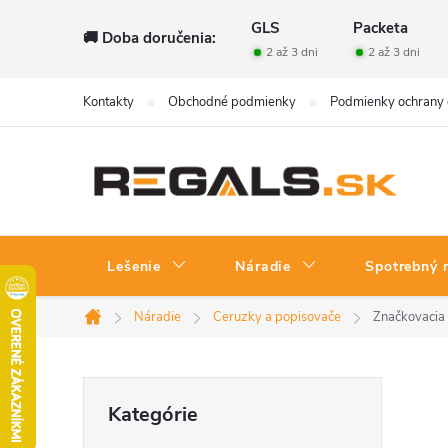
Prejsť
GLS
Packeta
🚚 Doba doručenia:
na
2 až 3 dni
2 až 3 dni
obsah
Kontakty
Obchodné podmienky
Podmienky ochrany 
Lešenie
Náradie
Spotrebný 
Náradie
Ceruzky a popisovače
Značkovacia 
Domov
B
Preskočiť
Kategórie
kategórie