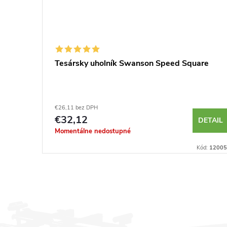
Tesársky uholník Swanson Speed Square
€26,11 bez DPH
€32,12
KOŠÍKA
DETAIL
Momentálne nedostupné
Kód:
230035
Kód:
12005