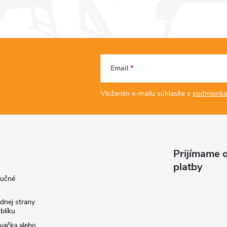
Email
Vložením e-mailu súhlasíte s
podmienka
Prijímame o
platby
ručné
dnej strany
blíku
vačka alebo