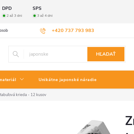
DPD
SPS
2 až 3 dni
3 až 4 dni
+420 737 793 983
osobných údajov
Veľkoobchod
Vrátenie tovaru
HĽADAŤ
materiál
Unikátne japonské náradie
tabuľová krieda - 12 kusov
Z