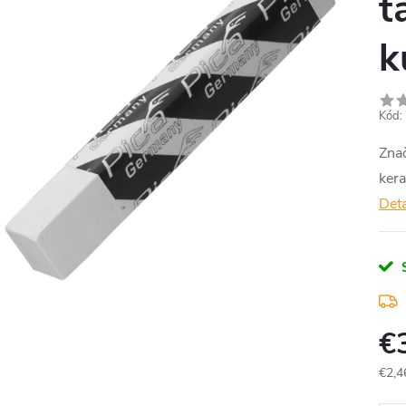
t
k
Kód:
Znač
kera
Deta
€
€2,4
Jedn