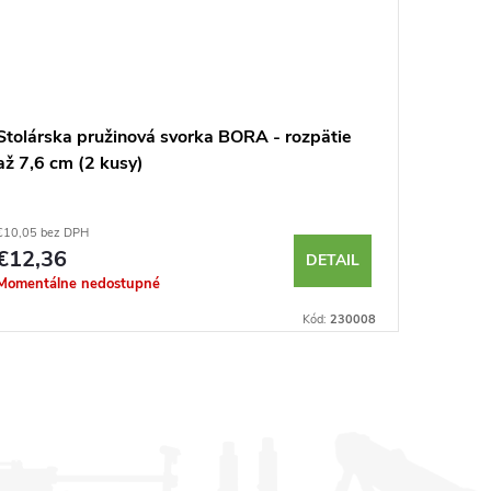
Stolárska pružinová svorka BORA - rozpätie
Magneti
až 7,6 cm (2 kusy)
€10,05 bez DPH
€20,16 be
€12,36
€24,8
DETAIL
Momentálne nedostupné
Momentál
Kód:
230008