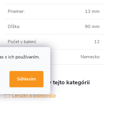
Priemer
:
13 mm
Dĺžka
:
90 mm
Počet v balení
:
12
s s ich používaním.
Vyrobené v
:
Nemecko
Súhlasím
Produkt nájdete v tejto kategórii
Ceruzky a popisovače