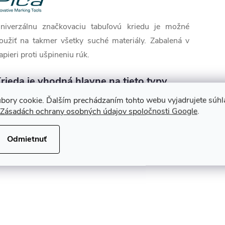
niverzálnu značkovaciu tabuľovú kriedu je možné
oužiť na takmer všetky suché materiály. Zabalená v
apieri proti ušpineniu rúk.
rieda je vhodná hlavne na tieto typy
uchých povrchov:
bory cookie. Ďalším prechádzaním tohto webu vyjadrujete súhla
Zásadách ochrany osobných údajov spoločnosti Google
.
Odmietnuť