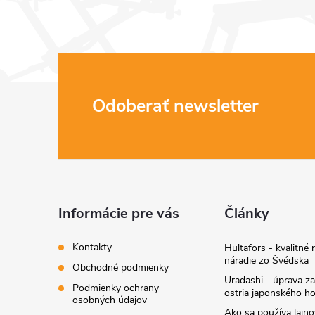
Z
Odoberať newsletter
á
p
ä
Informácie pre vás
Články
t
Kontakty
Hultafors - kvalitné 
náradie zo Švédska
Obchodné podmienky
i
Uradashi - úprava za
Podmienky ochrany
ostria japonského ho
osobných údajov
Ako sa používa lajno