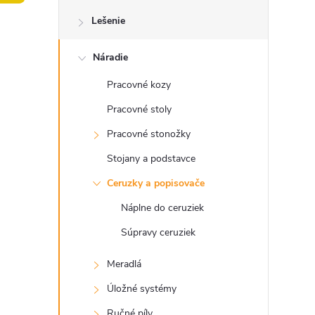
o
Lešenie
č
Náradie
n
Pracovné kozy
ý
Pracovné stoly
p
Pracovné stonožky
Stojany a podstavce
a
Ceruzky a popisovače
n
Náplne do ceruziek
Súpravy ceruziek
e
Meradlá
l
Úložné systémy
Ručné píly