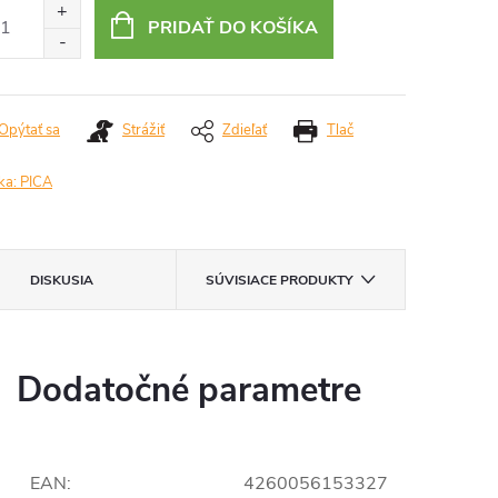
:
PRIDAŤ DO KOŠÍKA
Opýtať sa
Strážiť
Zdieľať
Tlač
ka:
PICA
DISKUSIA
SÚVISIACE PRODUKTY
Dodatočné parametre
EAN
:
4260056153327