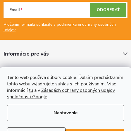
Z
c
Email
ODOBERAŤ
á
i
Vložením e-mailu súhlasíte s
podmienkami ochrany osobných
p
e
údajov
p
ä
r
Informácie pre vás
t
v
Články
i
k
Tento web používa súbory cookie. Ďalším prechádzaním
tohto webu vyjadrujete súhlas s ich používaním. Viac
Prijímame online platby
e
y
informácií
tu
a v
Zásadách ochrany osobných údajov
spoločnosti Google
.
v
ý
Nastavenie
p
Copyright 2026
REGALS.sk
. Všetky práva vyhradené.
Upraviť nastavenie
cookies