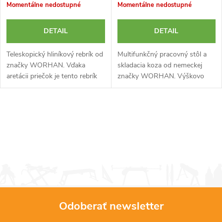
Momentálne nedostupné
Momentálne nedostupné
DETAIL
DETAIL
Teleskopický hliníkový rebrík od
Multifunkčný pracovný stôl a
značky WORHAN. Vďaka
skladacia koza od nemeckej
aretácii priečok je tento rebrík
značky WORHAN. Výškovo
možné použiť aj čiastočne
nastaviteľná konštrukcia a
vysunutý a nie je nutné ho
pivotujúca hlava, ktorú je
rozkladať do plnej výšky.
možné použiť zároveň ako
O
Konštrukcia...
zverák na upínanie...
v
l
á
d
Odoberať newsletter
a