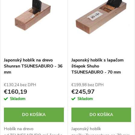
e
p
Abecedne
n
i
i
s
e
p
Japonský hoblík na drevo
Japonský hoblík s lapačom
p
Shunran TSUNESABURO - 36
štiepok Shuho
r
mm
TSUNESABURO - 70 mm
r
o
€130,24 bez DPH
€199,98 bez DPH
o
€160,19
€245,97
d
Skladom
Skladom
d
u
DO KOŠÍKA
DO KOŠÍKA
u
k
Hoblík na drevo
Japonský hoblík