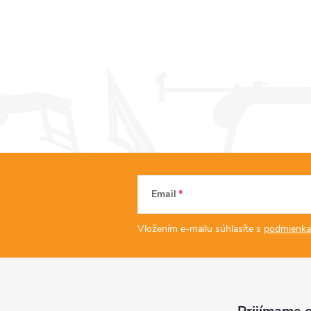
Email
Vložením e-mailu súhlasíte s
podmienka