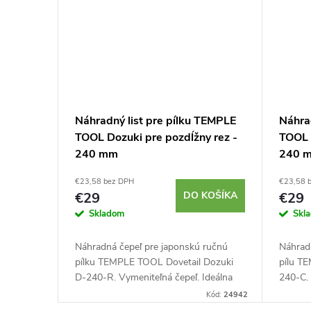
Náhradný list pre pílku TEMPLE
Náhra
TOOL Dozuki pre pozdĺžny rez -
TOOL 
240 mm
240 
€23,58 bez DPH
€23,58 
€29
DO KOŠÍKA
€29
Skladom
Skl
Náhradná čepeľ pre japonskú ručnú
Náhrad
pílku TEMPLE TOOL Dovetail Dozuki
pílu T
D-240-R. Vymeniteľná čepeľ. Ideálna
240-C. 
pre veľmi jemné a precízne rezy do
veľmi j
Kód:
24942
dreva. Určená pre rez...
Určené 