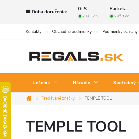
Prejsť
GLS
Packeta
🚚 Doba doručenia:
na
2 až 3 dni
2 až 3 dni
obsah
Kontakty
Obchodné podmienky
Podmienky ochrany 
Lešenie
Náradie
Spotrebný 
Predávané značky
TEMPLE TOOL
Domov
TEMPLE TOOL