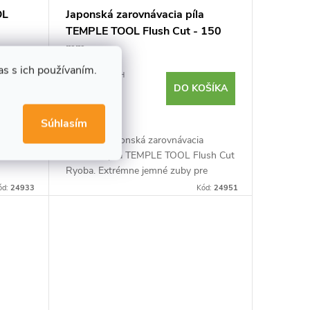
OL
Japonská zarovnávacia píla
TEMPLE TOOL Flush Cut - 150
mm
s s ich používaním.
€23,58 bez DPH
OŠÍKA
€29
DO KOŠÍKA
Skladom
Súhlasím
TEMPLE
Špičková japonská zarovnávacia
kou
kolíčková píla TEMPLE TOOL Flush Cut
Ryoba. Extrémne jemné zuby pre
eľmi
precízny rez. Pre mäkké aj tvrdé drevo.
ód:
24933
Kód:
24951
Ideálna na odstraňovanie
prebytočného...