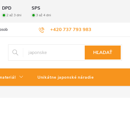
DPD
SPS
2 až 3 dni
3 až 4 dni
+420 737 793 983
osobných údajov
Veľkoobchod
Vrátenie tovaru
HĽADAŤ
materiál
Unikátne japonské náradie