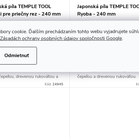
ská píla TEMPLE TOOL
Japonská píla TEMPLE TO
i pre priečny rez - 240 mm
Ryoba - 240 mm
bory cookie. Ďalším prechádzaním tohto webu vyjadrujete súhla
bez DPH
€36,59 bez DPH
Zásadách ochrany osobných údajov spoločnosti Google
.
DO KOŠÍKA
€45
DO K
adom
Skladom
Odmietnuť
vá japonská ručná píla TEMPLE
Špičková japonská ručná píla 
ovetail Dozuki D-240-C s
TOOL Ryoba Double Edge s úz
čepeľou, drevenou rukoväťou a
čepeľou a drevenou rukoväťou.
ným chrbtom. Vymeniteľná
Vymeniteľná čepeľ. Ideálna pre v
Kód:
24945
K
Ideálna pre veľmi jemné a...
jemné a precízne rezy do dreva.
Určené...