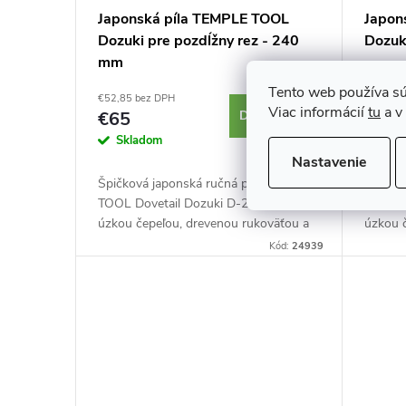
r
o
Japonská píla TEMPLE TOOL
Japon
o
Dozuki pre pozdĺžny rez - 240
Dozuk
d
mm
d
Tento web používa sú
€52,85 bez DPH
€52,85 
u
Viac informácií
tu
a v
€65
DO KOŠÍKA
€65
u
Skladom
Skl
k
Nastavenie
k
Špičková japonská ručná píla TEMPLE
Špičko
t
TOOL Dovetail Dozuki D-240-R s
TOOL D
t
úzkou čepeľou, drevenou rukoväťou a
úzkou 
o
mosadzným chrbtom. Vymeniteľná
mosadz
Kód:
24939
o
čepeľ. Ideálna pre veľmi jemné a...
čepeľ. 
v
v