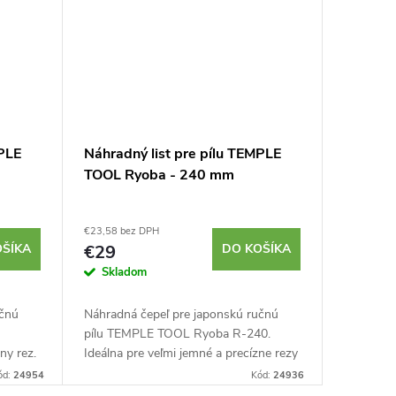
MPLE
Náhradný list pre pílu TEMPLE
TOOL Ryoba - 240 mm
€23,58 bez DPH
OŠÍKA
€29
DO KOŠÍKA
Skladom
učnú
Náhradná čepeľ pre japonskú ručnú
pílu TEMPLE TOOL Ryoba R-240.
ny rez.
Ideálna pre veľmi jemné a precízne rezy
a na
do dreva. Určené pre rez ťahom.
ód:
24954
Kód:
24936
Hrúbka čepele 0,5 mm. Dĺžka čepele...