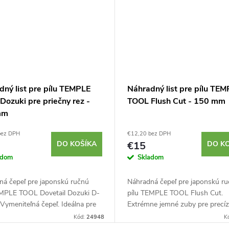
dný list pre pílu TEMPLE
Náhradný list pre pílu TE
Dozuki pre priečny rez -
TOOL Flush Cut - 150 mm
mm
bez DPH
€12,20 bez DPH
DO KOŠÍKA
€15
DO K
adom
Skladom
ná čepeľ pre japonskú ručnú
Náhradná čepeľ pre japonskú r
EMPLE TOOL Dovetail Dozuki D-
pílu TEMPLE TOOL Flush Cut.
Vymeniteľná čepeľ. Ideálna pre
Extrémne jemné zuby pre precíz
emné a precízne rezy do dreva.
Pre mäkké aj tvrdé drevo. Ideáln
Kód:
24948
K
pre rez...
odstraňovanie prebytočného...