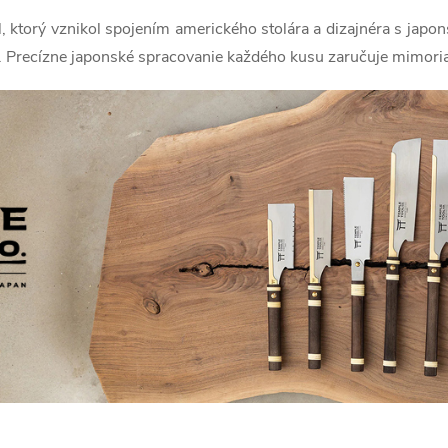
ktorý vznikol spojením amerického stolára a dizajnéra s japon
 Precízne japonské spracovanie každého kusu zaručuje mimoriadn