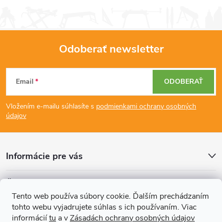
á
d
Odoberať newsletter
a
Z
c
Email
ODOBERAŤ
á
i
Vložením e-mailu súhlasíte s
podmienkami ochrany osobných
p
e
údajov
p
ä
r
Informácie pre vás
t
v
Články
i
k
Tento web používa súbory cookie. Ďalším prechádzaním
tohto webu vyjadrujete súhlas s ich používaním. Viac
Prijímame online platby
e
y
informácií
tu
a v
Zásadách ochrany osobných údajov