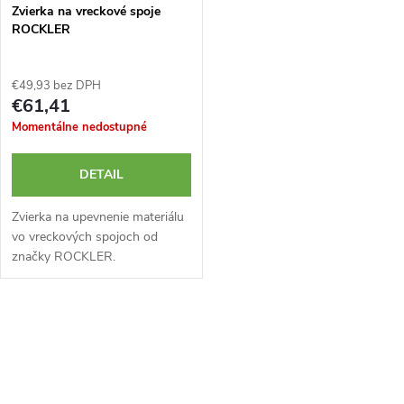
Zvierka na vreckové spoje
ROCKLER
€49,93 bez DPH
€61,41
Momentálne nedostupné
DETAIL
Zvierka na upevnenie materiálu
vo vreckových spojoch od
značky ROCKLER.
Rýchloupínací mechanizmus.
Pre spoje s maximálnym
priemerom diery 9,5 mm.
O
v
l