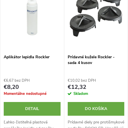
e
p
Abecedne
n
i
i
s
e
p
Aplikátor lepidla Rockler
Prídavné kužele Rockler -
p
sada 4 kusov
r
r
o
€6,67 bez DPH
€10,02 bez DPH
o
€8,20
€12,32
d
Momentálne nedostupné
Skladom
d
u
DETAIL
DO KOŠÍKA
u
k
Ľahko čistiteľná plastová
Prídavné diely pre protišmykové