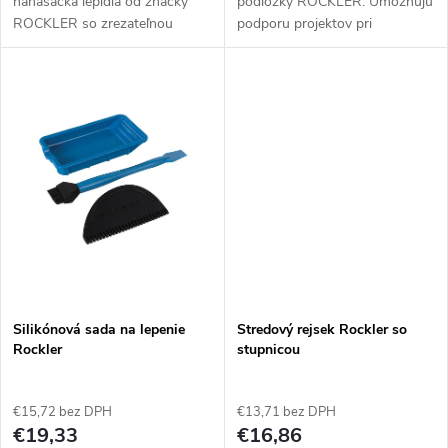
nanášačka lepidla od značky
podložky ROCKLER. Umožňujú
k
ROCKLER so zrezateľnou
podporu projektov pri
t
špičkou. Fľaša zabráni
minimalizácii kontaktného
t
vyschnutiu lepidla. Dlhý a úzky
povrchu. Môžu byť použité
o
profil padne ideálnym
nezávisle alebo ako doplnok k
o
spôsobom do dlaní...
podložkám...
v
v
Silikónová sada na lepenie
Stredový rejsek Rockler so
Rockler
stupnicou
€15,72 bez DPH
€13,71 bez DPH
€19,33
€16,86