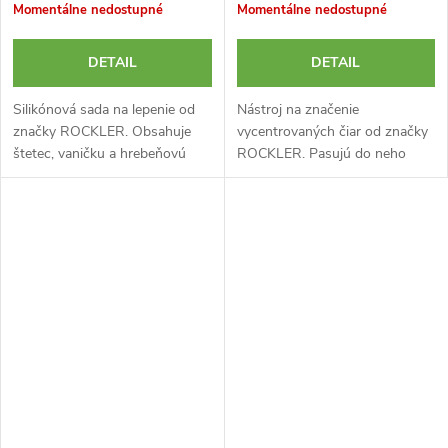
Momentálne nedostupné
Momentálne nedostupné
DETAIL
DETAIL
Silikónová sada na lepenie od
Nástroj na značenie
značky ROCKLER. Obsahuje
vycentrovaných čiar od značky
štetec, vaničku a hrebeňovú
ROCKLER. Pasujú do neho
stierku na roztieranie lepidla.
štandardné drevené ceruzky
alebo stolárske a remeselnícke
popisovače. Vďaka
zabudovaným zárezom so...