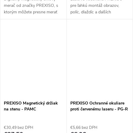
merač od značky PREXISO, s
pre ľahkú montáž obrazov,
ktorým môžete presne merať
políc, dlaždíc a ďalších
uhly takmer kdekoľvek
predmetov, ktoré musia byť
potrebujete. Zobrazenie uhla v
zarovnané. Jednoduché
stupňoch s pracovným
pripojenie na stenu pomocou
rozsahom 4° do...
dvoch kolíkov. Dve...
PREXISO Magnetický držiak
PREXISO Ochranné okuliare
na stenu - PAMC
proti červenému laseru - PG-R
€30,49 bez DPH
€5,66 bez DPH