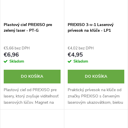
Plastový cieľ PREXISO pre
PREXISO 3-v-1 Laserový
zelený laser - PT-G
prívesok na kľúče - LP1
€5,66 bez DPH
€4,02 bez DPH
€6,96
€4,95
Skladom
Skladom
DO KOŠÍKA
DO KOŠÍKA
Plastový cieľ od PREXISO pre
Praktický prívesok na kľúče od
lasery, ktorý zvyšuje viditeľnosť
značky PREXISO s červeným
laserových lúčov. Magnet na
laserovým ukazovátkom, bielou
vrchu. Skladací zadný stojan.
LED lampou a UV svetlom. LED
Potlačená škála v palcoch a
má výkon 50 lúmenov a batéria
centimetroch. Nárazová...
vydrží až 5 hodín svietenia.