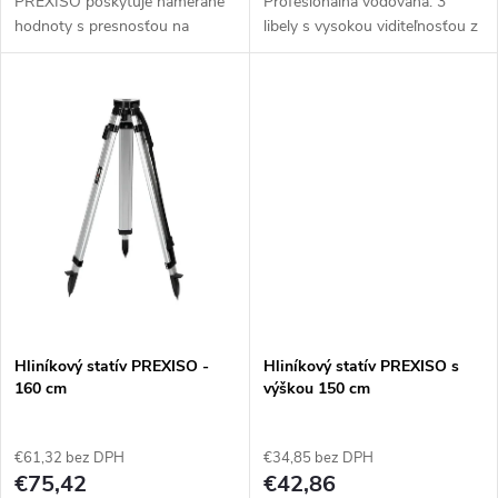
PREXISO poskytuje namerané
Profesionálna vodováha. 3
k
hodnoty s presnosťou na
libely s vysokou viditeľnosťou z
t
centimetre pre vzdialenosti až
rôznych uhlov. Drážka v
t
do 99999,9 m alebo stôp.
základni vodováhy pre ľahké
o
Ľahko čitateľný podsvietený
meranie rúrok a oválnych
o
LCD displej....
štruktúr....
v
v
Hliníkový statív PREXISO -
Hliníkový statív PREXISO s
160 cm
výškou 150 cm
€61,32 bez DPH
€34,85 bez DPH
€75,42
€42,86