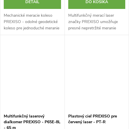
DETAIL
DO KOŠÍKA
Mechanické meracie koleso
Multifunkčný merací laser
PREXISO - odolné geodetické
značky PREXISO umožňuje
koleso pre jednoduché meranie
presné nepretržité meranie
dlhších vzdialeností v teréne.
vzdialenosti, plochy a objemu.
Merateľná vzdialenosť naraz je
Navyše obsahuje režim
až 1000 m. Nastaviteľná...
Pythagorovej vety, čo znamená
meranie s 2...
Multifunkčný laserový
Plastový cieľ PREXISO pre
diaľkomer PREXISO - P65E-8L
červený laser - PT-R
- 65 m