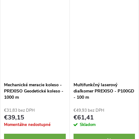
horizontálna a vertikálna. Farba
Robustná konštrukcia z formy
laseru zelená.
pre maximálnu odolnosť a...
Mechanické meracie koleso -
Multifunkčný laserový
PREXISO Geodetické koleso -
diaľkomer PREXISO - P100GD
1000 m
- 100 m
€31,83 bez DPH
€49,93 bez DPH
€39,15
€61,41
Momentálne nedostupné
Skladom