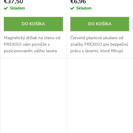
€37,50
€6,96
Skladom
Skladom
DO KOŠÍKA
DO KOŠÍKA
Magnetický držiak na stenu od
Červené plastové okuliare od
PREXISO vám pomôže s
značky PREXISO pre bezpečnú
pozicionovaním vášho lasera
prácu s lasermi, ktoré filtrujú
počas meraní. Obsahuje
laserový lúč a tým chránia vaše
pružinovú klapku s vláknami
oči. Vyvinuté vo Švajčiarsku.
pre statív. Otočný L-držiak.
Jednoduchá...