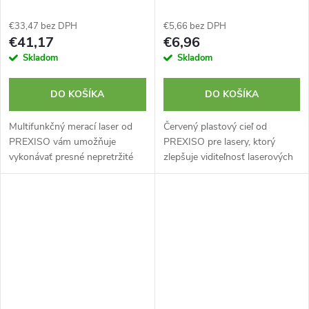
€33,47 bez DPH
€5,66 bez DPH
€41,17
€6,96
Skladom
Skladom
DO KOŠÍKA
DO KOŠÍKA
Multifunkčný merací laser od
Červený plastový cieľ od
PREXISO vám umožňuje
PREXISO pre lasery, ktorý
vykonávať presné nepretržité
zlepšuje viditeľnosť laserových
merania vzdialenosti, plochy a
lúčov. Magnet na vrchu.
objemu. Okrem toho disponuje
Vysúvací zadný stojan. Tlačená
režimom Pythagoras pre
škála v palcoch a
merania s 2...
centimetroch....