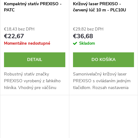
Kompaktný statív PREXISO -
Krížový laser PREXISO -
PATC
červený lúč 10 m - PLC10U
€18,43 bez DPH
€29,82 bez DPH
€22,67
€36,68
Momentálne nedostupné
Skladom
DETAIL
DO KOŠÍKA
Robustný statív značky
Samonivelačný krížový laser
PREXISO vyrobený z ľahkého
PREXISO s ovládaním jedným
hliníka. Vhodný pre väčšinu
tlačidlom. Rozsah nastavenia
rotačných a krížových laserov.
±4 stupne. Dve jasné línie -
Nohy statívu sú nastaviteľné s
horizontálna a vertikálna.
hrotmi pre pevné ukotvenie v
Červená farba laseru.
zemi....