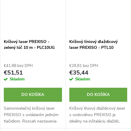
Krížový laser PREXISO -
Krížový líniový dlaždicový
zelený lúč 10 m - PLC10UG
laser PREXISO - PTL10
€41,88 bez DPH
€28,81 bez DPH
€51,51
€35,44
Skladom
Skladom
DO KOŠÍKA
DO KOŠÍKA
Samonivelačný krížový laser
Krížový líniový dlaždicový laser
PREXISO s ovládaním jedným
s vodováhou PREXISO je
tlačidlom. Rozsah nastavenia
ideálny na inštaláciu dlaždíc,
±4 stupne. Dve jasné línie -
obkladačiek alebo podlahy.