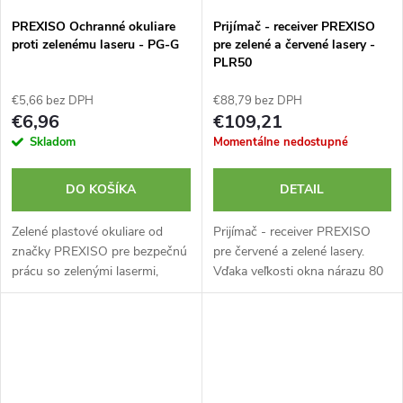
PREXISO Ochranné okuliare
Prijímač - receiver PREXISO
proti zelenému laseru - PG-G
pre zelené a červené lasery -
PLR50
€5,66 bez DPH
€88,79 bez DPH
€6,96
€109,21
Skladom
Momentálne nedostupné
DO KOŠÍKA
DETAIL
Zelené plastové okuliare od
Prijímač - receiver PREXISO
značky PREXISO pre bezpečnú
pre červené a zelené lasery.
prácu so zelenými lasermi,
Vďaka veľkosti okna nárazu 80
navrhnuté na ochranu pred
mm. Jednoduchá lokalizácia
laserovým lúčom a ochranu
roviny. 4 nastavenia presnosti.
vašich očí. Vyvinuté vo
Robustná svorka pre ľahké...
Švajčiarsku.