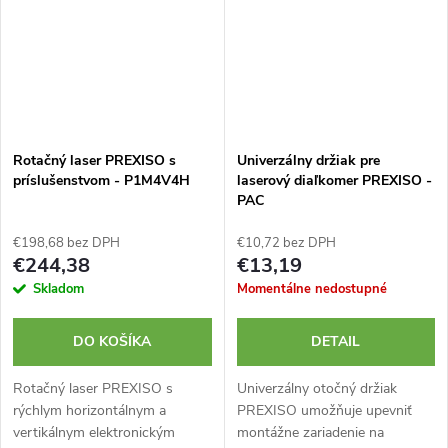
Rotačný laser PREXISO s
Univerzálny držiak pre
príslušenstvom - P1M4V4H
laserový diaľkomer PREXISO -
PAC
€198,68 bez DPH
€10,72 bez DPH
€244,38
€13,19
Skladom
Momentálne nedostupné
DO KOŠÍKA
DETAIL
Rotačný laser PREXISO s
Univerzálny otočný držiak
rýchlym horizontálnym a
PREXISO umožňuje upevniť
vertikálnym elektronickým
montážne zariadenie na