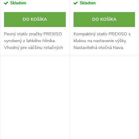
Skladom
Skladom
DO KOŠÍKA
DO KOŠÍKA
Pevný statív značky PREXISO
Kompaktný statív PREXISO s
vyrobený z ľahkého hliníka.
kľukou na nastavenie výšky.
Vhodný pre väčšinu rotačných
Nastaviteľná otočná hlava.
a krížových laserov. Nohy s
Vstavaná vodováha. Maximálna
nastaviteľnou výškou so špicmi
pracovná výška je 1,5 m.
pre pevné ukotvenie v zemi....
Hmotnosť 900 g. Vyrobene z
anodizovaného...