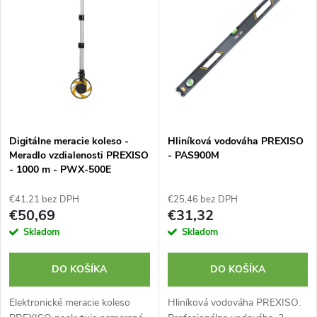
e
p
Abecedne
n
i
i
s
e
p
Digitálne meracie koleso -
Hliníková vodováha PREXISO
p
Meradlo vzdialenosti PREXISO
- PAS900M
r
- 1000 m - PWX-500E
r
o
€41,21 bez DPH
€25,46 bez DPH
o
€50,69
€31,32
d
Skladom
Skladom
d
u
DO KOŠÍKA
DO KOŠÍKA
u
k
Elektronické meracie koleso
Hliníková vodováha PREXISO.