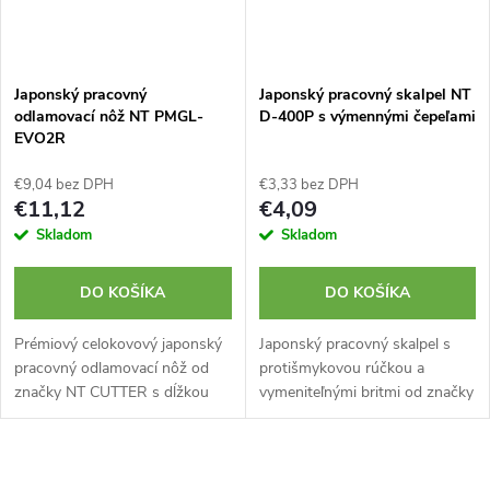
Japonský pracovný
Japonský pracovný skalpel NT
odlamovací nôž NT PMGL-
D-400P s výmennými čepeľami
EVO2R
€9,04 bez DPH
€3,33 bez DPH
€11,12
€4,09
Skladom
Skladom
DO KOŠÍKA
DO KOŠÍKA
Prémiový celokovový japonský
Japonský pracovný skalpel s
pracovný odlamovací nôž od
protišmykovou rúčkou a
značky NT CUTTER s dĺžkou
vymeniteľnými britmi od značky
158 mm. Kovové telo vyrobené
NC CUTTER. Obsahuje 5
z tlakovo liateho hliníka s
náhradných čepelí v puzdre.
mäkčenou ergonomickou
Skrutkovací mechanizmus.
O
protišmykovou...
Vyrobené v Japonsku.