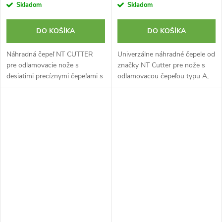
Skladom
Skladom
DO KOŠÍKA
DO KOŠÍKA
Náhradná čepeľ NT CUTTER
Univerzálne náhradné čepele od
pre odlamovacie nože s
značky NT Cutter pre nože s
desiatimi precíznymi čepeľami s
odlamovacou čepeľou typu A,
uhlom 30° v balení.
ideálne na rezanie. hrúbka 0,38
Kompatibilné s: PMGA-EVO2.
mm. Obsahuje taktiež platové
Hrúbka 0,38 mm. Vyrobené v
puzdro ktoré môže slúžiť...
Japonsku.