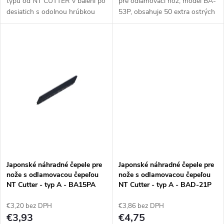
typu od NT CUTTER v balení po
pre odlamovací nôž, model BA-
k
desiatich s odolnou hrúbkou
53P, obsahuje 50 extra ostrých
t
0,45 mm. Kompatibilné s
čepelí pre presné rezacie úlohy.
t
nožmi: JL-120P, iL-120P, L-
Kompatibilný s nožmi: typu A.
o
300RP, eL-500, iL-500RP,...
Vyrobené v...
o
v
v
Japonské náhradné čepele pre
Japonské náhradné čepele pre
nože s odlamovacou čepeľou
nože s odlamovacou čepeľou
NT Cutter - typ A - BA15PA
NT Cutter - typ A - BAD-21P
€3,20 bez DPH
€3,86 bez DPH
€3,93
€4,75