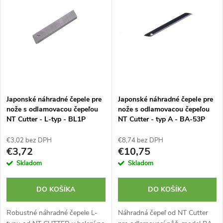
e
p
Abecedne
n
i
i
s
e
p
Japonské náhradné čepele pre
Japonské náhradné čepele pre
p
nože s odlamovacou čepeľou
nože s odlamovacou čepeľou
r
NT Cutter - L-typ - BL1P
NT Cutter - typ A - BA-53P
r
o
€3,02 bez DPH
€8,74 bez DPH
o
€3,72
€10,75
d
Skladom
Skladom
d
u
DO KOŠÍKA
DO KOŠÍKA
u
k
Robustné náhradné čepele L-
Náhradná čepeľ od NT Cutter