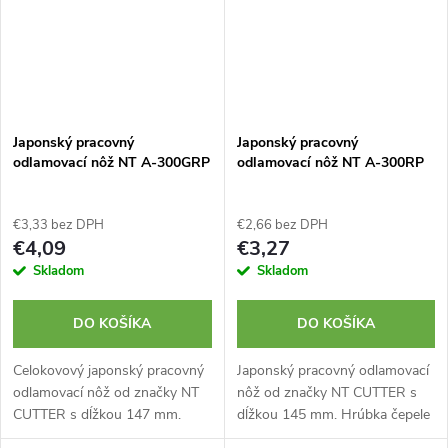
Japonský pracovný
Japonský pracovný
odlamovací nôž NT A-300GRP
odlamovací nôž NT A-300RP
€3,33 bez DPH
€2,66 bez DPH
€4,09
€3,27
Skladom
Skladom
DO KOŠÍKA
DO KOŠÍKA
Celokovový japonský pracovný
Japonský pracovný odlamovací
odlamovací nôž od značky NT
nôž od značky NT CUTTER s
CUTTER s dĺžkou 147 mm.
dĺžkou 145 mm. Hrúbka čepele
Hrúbka čepele iba 0,38 mm.
iba 0,38 mm. Tvrdené kovové