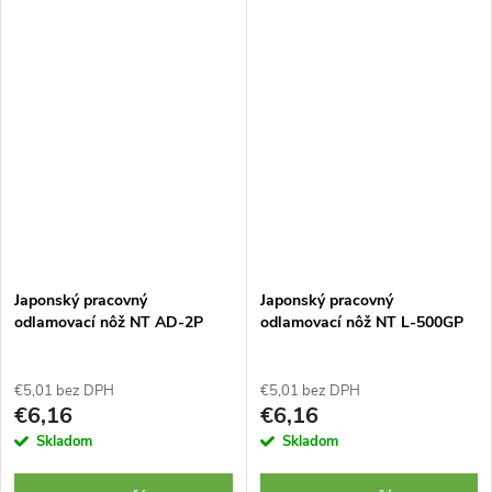
Tvrdené kovové vedenie zaručí
vedenie zaručí vysokú pevnosť.
vysokú pevnosť. Extrémne
Extrémne ostrá čepeľ. Vyrobené
ostrá čepeľ....
v...
Japonský pracovný
Japonský pracovný
odlamovací nôž NT AD-2P
odlamovací nôž NT L-500GP
€5,01 bez DPH
€5,01 bez DPH
€6,16
€6,16
Skladom
Skladom