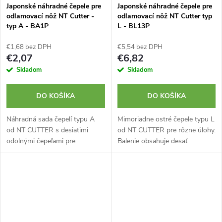
Japonské náhradné čepele pre
Japonské náhradné čepele pre
odlamovací nôž NT Cutter -
odlamovací nôž NT Cutter typ
typ A - BA1P
L - BL13P
€1,68 bez DPH
€5,54 bez DPH
€2,07
€6,82
Skladom
Skladom
DO KOŠÍKA
DO KOŠÍKA
Náhradná sada čepelí typu A
Mimoriadne ostré čepele typu L
od NT CUTTER s desiatimi
od NT CUTTER pre rôzne úlohy.
odolnými čepeľami pre
Balenie obsahuje desať
kancelárske a ľahké úlohy.
náhradných čepelí s hrúbkou
Kompatibilné s: FA-120P, iA-
0,5 mm. Kompatibilné s...
120P, iA-200SP, S-202P, S-
203P,...