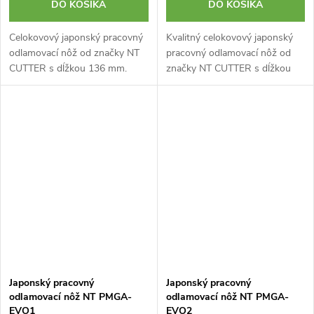
DO KOŠÍKA
DO KOŠÍKA
Celokovový japonský pracovný
Kvalitný celokovový japonský
odlamovací nôž od značky NT
pracovný odlamovací nôž od
CUTTER s dĺžkou 136 mm.
značky NT CUTTER s dĺžkou
Hrúbka čepele iba 0,38 mm.
157 mm. Kovové telo vyrobené
Tvrdené kovové vedenie zaručí
z tlakovo liateho hliníka.
vysokú pevnosť. Extrémne
Extrémne ostrá čepeľ. Vyrobené
ostrá čepeľ....
v Japonsku.
Japonský pracovný
Japonský pracovný
odlamovací nôž NT PMGA-
odlamovací nôž NT PMGA-
EVO1
EVO2