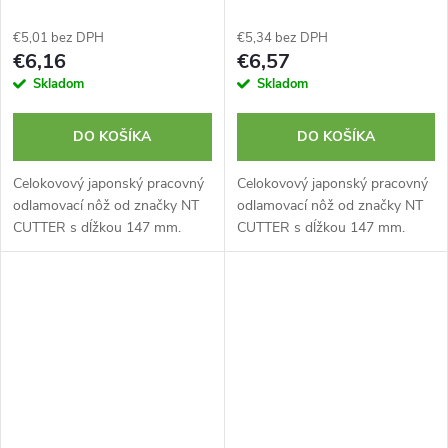
€5,01 bez DPH
€5,34 bez DPH
€6,16
€6,57
Skladom
Skladom
DO KOŠÍKA
DO KOŠÍKA
Celokovový japonský pracovný
Celokovový japonský pracovný
odlamovací nôž od značky NT
odlamovací nôž od značky NT
CUTTER s dĺžkou 147 mm.
CUTTER s dĺžkou 147 mm.
Hrúbka čepele iba 0,38 mm.
Hrúbka čepele iba 0,38 mm.
Kovové telo vyrobené z tlakovo
Kovové telo vyrobené z tlakovo
liateho hliníka. Extrémne ostrá
liateho hliníka. Extrémne ostrá
čepeľ....
čepeľ....