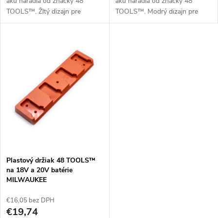
aku náradia od značky 48
aku náradia od značky 48
k
TOOLS™. Žltý dizajn pre
TOOLS™. Modrý dizajn pre
t
DeWALT 18V/20V batérie.
MAKITA 18V a 20V batérie.
t
o
o
v
v
Plastový držiak 48 TOOLS™
na 18V a 20V batérie
MILWAUKEE
€16,05 bez DPH
€19,74