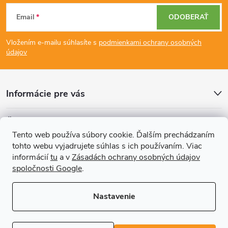
Z
c
Email
ODOBERAŤ
á
i
Vložením e-mailu súhlasíte s
podmienkami ochrany osobných
p
e
údajov
p
ä
r
Informácie pre vás
t
v
Články
i
k
Tento web používa súbory cookie. Ďalším prechádzaním
tohto webu vyjadrujete súhlas s ich používaním. Viac
Prijímame online platby
e
y
informácií
tu
a v
Zásadách ochrany osobných údajov
spoločnosti Google
.
v
ý
Nastavenie
p
Copyright 2026
REGALS.sk
. Všetky práva vyhradené.
Upraviť nastavenie
cookies