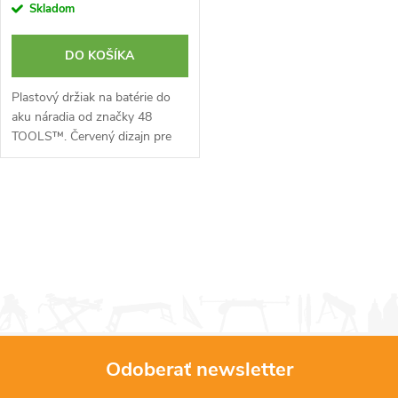
Skladom
DO KOŠÍKA
Plastový držiak na batérie do
aku náradia od značky 48
TOOLS™. Červený dizajn pre
MILWAUKEE 18V/20V batérie.
O
v
l
á
d
Odoberať newsletter
a