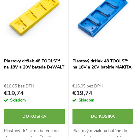
e
p
Abecedne
n
i
i
s
e
p
Plastový držiak 48 TOOLS™
Plastový držiak 48 TOOLS™
p
na 18V a 20V batérie DeWALT
na 18V a 20V batérie MAKITA
r
r
o
€16,05 bez DPH
€16,05 bez DPH
o
€19,74
€19,74
d
Skladom
Skladom
d
u
DO KOŠÍKA
DO KOŠÍKA
u
k
Plastový držiak na batérie do
Plastový držiak na batérie do