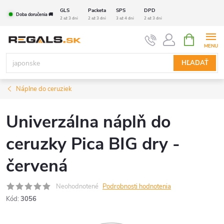
Prejsť
GLS
Packeta
SPS
DPD
Doba doručenia 🚚
na
2 až 3 dni
2 až 3 dni
3 až 4 dni
2 až 3 dni
obsah
NÁKUPN
KOŠÍK
HĽADAŤ
Náplne do ceruziek
Univerzálna náplň do
ceruzky Pica BIG dry -
červená
Neohodnotené
Podrobnosti hodnotenia
Kód:
3056