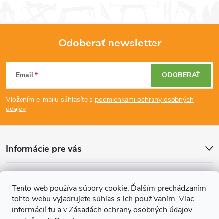
Odoberať newsletter
Z
Email
ODOBERAŤ
á
Vložením e-mailu súhlasíte s
podmienkami ochrany osobných
p
údajov
ä
Informácie pre vás
t
Články
i
Tento web používa súbory cookie. Ďalším prechádzaním
tohto webu vyjadrujete súhlas s ich používaním. Viac
Prijímame online platby
e
informácií
tu
a v
Zásadách ochrany osobných údajov