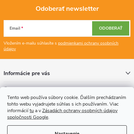
Odoberať newsletter
Z
Email
ODOBERAŤ
á
Vložením e-mailu súhlasíte s
podmienkami ochrany osobných
p
údajov
ä
Informácie pre vás
t
Články
i
Tento web používa súbory cookie. Ďalším prechádzaním
tohto webu vyjadrujete súhlas s ich používaním. Viac
Prijímame online platby
e
informácií
tu
a v
Zásadách ochrany osobných údajov
spoločnosti Google
.
Nastavenie