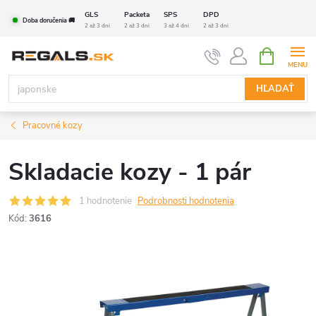
Prejsť
GLS
Packeta
SPS
DPD
Doba doručenia 🚚
na
2 až 3 dni
2 až 3 dni
3 až 4 dni
2 až 3 dni
obsah
NÁKUPN
KOŠÍK
HĽADAŤ
Pracovné kozy
Skladacie kozy - 1 pár
1 hodnotenie
Podrobnosti hodnotenia
Kód:
3616