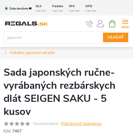
Prejsť
GLS
Packeta
SPS
DPD
Doba doručenia 🚚
na
2 až 3 dni
2 až 3 dni
3 až 4 dni
2 až 3 dni
obsah
NÁKUPN
KOŠÍK
HĽADAŤ
Unikátne japonské náradie
Sada japonských ručne-
vyrábaných rezbárskych
dlát SEIGEN SAKU - 5
kusov
Neohodnotené
Podrobnosti hodnotenia
Kód:
7467