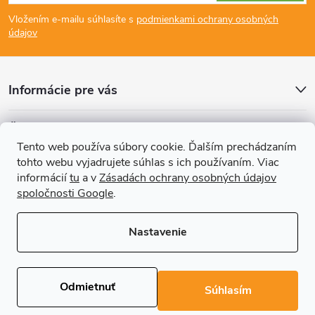
á
Vložením e-mailu súhlasíte s
podmienkami ochrany osobných
p
údajov
ä
Informácie pre vás
t
Články
i
Tento web používa súbory cookie. Ďalším prechádzaním
tohto webu vyjadrujete súhlas s ich používaním. Viac
Prijímame online platby
e
informácií
tu
a v
Zásadách ochrany osobných údajov
spoločnosti Google
.
Nastavenie
Copyright 2026
REGALS.sk
. Všetky práva vyhradené.
Upraviť nastavenie
cookies
Odmietnuť
Súhlasím
Vytvoril Shoptet Premium