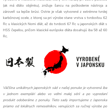
(ak má dláto objímku), znižuje šancu na poškodenie nástroja a
zároveň sa lepšie brúsi. Ostrie je však vytvorené z extrémne tvrdej
karbónovej ocele, z ktorej sa pri výrobe stane vrstva s tvrdosťou 62
Rc u klasických Nomi dlát, až do tvrdosti 67 Rc u japonských dlát s
HSS čepeľou, pričom klasické európske dláta dosahujú iba 58 až 60
Rc.
Väčšina unikátnych japonských sád v našej ponuke je vytvorená iba
v jednom exemplári alebo vo veľmi malej sérii a po vypredaní
produkt odoberáme z ponuky. Tieto sady importujeme z Japonska
priamo od lokálnych remeselníkov, venujúcich sa ručnej výrobe po