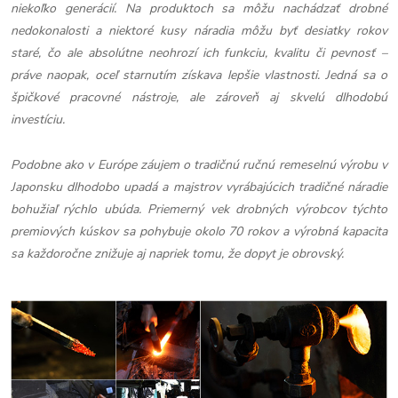
niekoľko generácií. Na produktoch sa môžu nachádzať drobné
nedokonalosti a niektoré kusy náradia môžu byť desiatky rokov
staré, čo ale absolútne neohrozí ich funkciu, kvalitu či pevnosť –
práve naopak, oceľ starnutím získava lepšie vlastnosti. Jedná sa o
špičkové pracovné nástroje, ale zároveň aj skvelú dlhodobú
investíciu.
Podobne ako v Európe záujem o tradičnú ručnú remeselnú výrobu v
Japonsku dlhodobo upadá a majstrov vyrábajúcich tradičné náradie
bohužiaľ rýchlo ubúda. Priemerný vek drobných výrobcov týchto
premiových kúskov sa pohybuje okolo 70 rokov a výrobná kapacita
sa každoročne znižuje aj napriek tomu, že dopyt je obrovský.