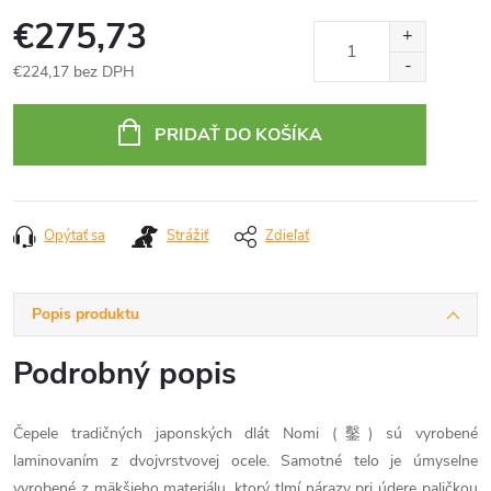
€275,73
€224,17 bez DPH
Jednotková
cena:
PRIDAŤ DO KOŠÍKA
Opýtať sa
Strážiť
Zdieľať
Popis produktu
Podrobný popis
Čepele tradičných japonských dlát Nomi (鑿) sú vyrobené
laminovaním z dvojvrstvovej ocele. Samotné telo je úmyselne
vyrobené z mäkšieho materiálu, ktorý tlmí nárazy pri údere paličkou