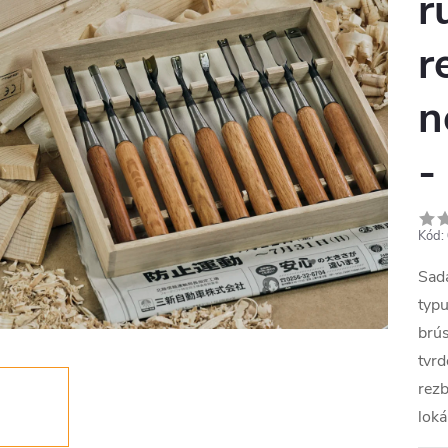
r
r
n
-
Kód:
Sad
typ
brús
tvrd
rezb
loká