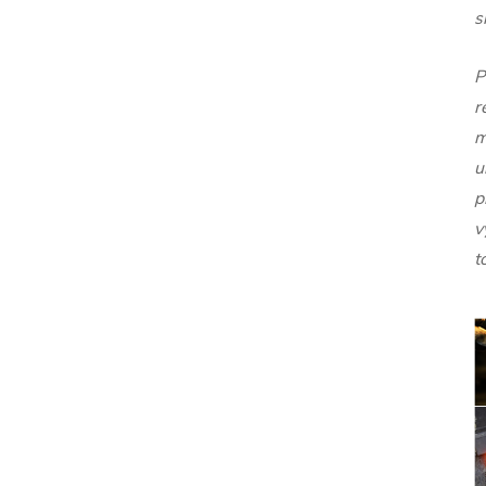
s
P
r
m
u
p
v
t