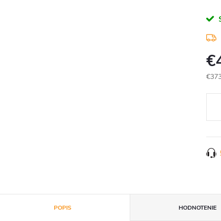
€
€373
Jedn
cena
POPIS
HODNOTENIE