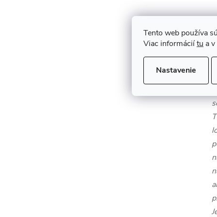
Tento web používa sú
Viac informácií
tu
a v
Nastavenie
V
v
s
T
l
p
n
n
a
p
J