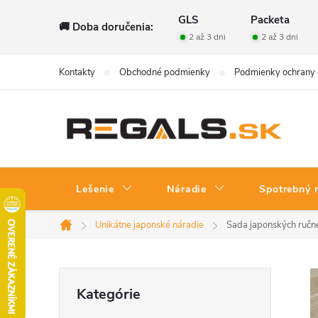
Prejsť
GLS
Packeta
🚚 Doba doručenia:
na
2 až 3 dni
2 až 3 dni
obsah
Kontakty
Obchodné podmienky
Podmienky ochrany 
Lešenie
Náradie
Spotrebný 
Unikátne japonské náradie
Sada japonských ručn
Domov
B
Preskočiť
Kategórie
kategórie