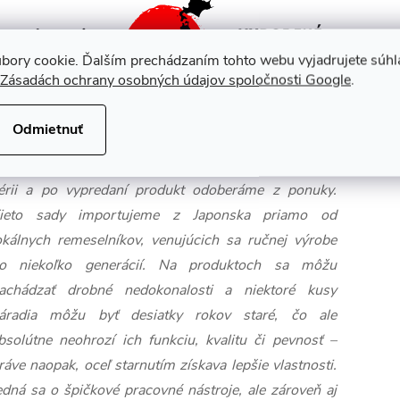
bory cookie. Ďalším prechádzaním tohto webu vyjadrujete súhla
Zásadách ochrany osobných údajov spoločnosti Google
.
Odmietnuť
äčšina unikátnych japonských sád v našej ponuke je
ytvorená iba v jednom exemplári alebo vo veľmi malej
érii a po vypredaní produkt odoberáme z ponuky.
ieto sady importujeme z Japonska priamo od
okálnych remeselníkov, venujúcich sa ručnej výrobe
o niekoľko generácií. Na produktoch sa môžu
achádzať drobné nedokonalosti a niektoré kusy
áradia môžu byť desiatky rokov staré, čo ale
bsolútne neohrozí ich funkciu, kvalitu či pevnosť –
ráve naopak, oceľ starnutím získava lepšie vlastnosti.
edná sa o špičkové pracovné nástroje, ale zároveň aj