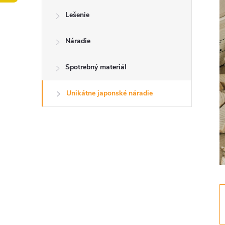
o
Lešenie
č
Náradie
n
Spotrebný materiál
ý
p
Unikátne japonské náradie
a
n
e
l