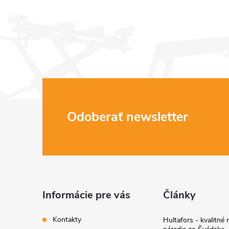
Z
Odoberať newsletter
á
p
ä
Informácie pre vás
Články
t
Kontakty
Hultafors - kvalitné 