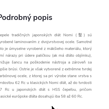
Podrobný popis
epele tradičných japonských dlát Nomi (鑿) sú
yrobené laminovaním z dvojvrstvovej ocele. Samotné
elo je úmyselne vyrobené z mäkšieho materiálu, ktorý
lmí nárazy pri údere paličkou (ak má dláto objímku),
nižuje šancu na poškodenie nástroja a zároveň sa
epšie brúsi. Ostrie je však vytvorené z extrémne tvrdej
arbónovej ocele, z ktorej sa pri výrobe stane vrstva s
vrdosťou 62 Rc u klasických Nomi dlát, až do tvrdosti
7 Rc u japonských dlát s HSS čepeľou, pričom
lasické európske dláta dosahujú iba 58 až 60 Rc.