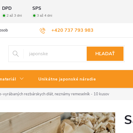
DPD
SPS
2 až 3 dni
3 až 4 dni
+420 737 793 983
osobných údajov
Veľkoobchod
Vrátenie tovaru
HĽADAŤ
materiál
Unikátne japonské náradie
e-vyrábaných rezbárskych dlát, neznámy remeselník - 10 kusov
S