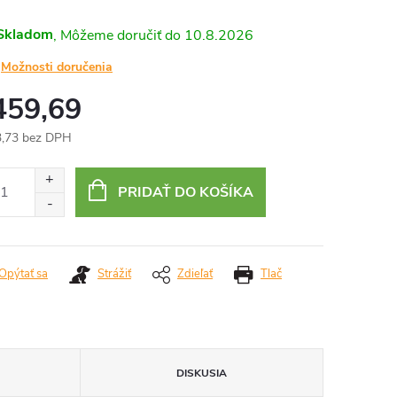
Skladom
10.8.2026
Možnosti doručenia
459,69
,73 bez DPH
otková
:
PRIDAŤ DO KOŠÍKA
Opýtať sa
Strážiť
Zdieľať
Tlač
DISKUSIA