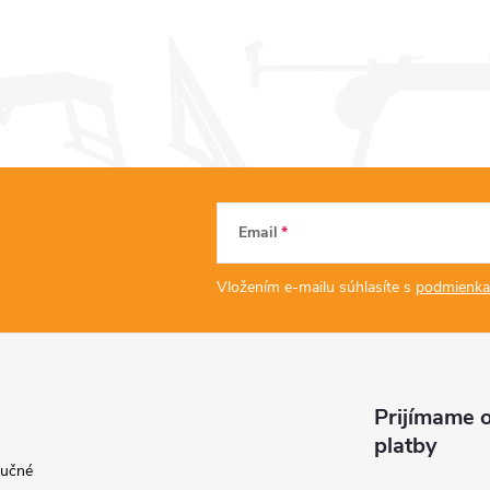
Email
Vložením e-mailu súhlasíte s
podmienka
Prijímame o
platby
ručné