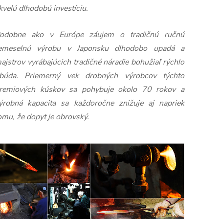
kvelú dlhodobú investíciu.
odobne ako v Európe záujem o tradičnú ručnú
emeselnú výrobu v Japonsku dlhodobo upadá a
ajstrov vyrábajúcich tradičné náradie bohužiaľ rýchlo
búda. Priemerný vek drobných výrobcov týchto
remiových kúskov sa pohybuje okolo 70 rokov a
ýrobná kapacita sa každoročne znižuje aj napriek
omu, že dopyt je obrovský.