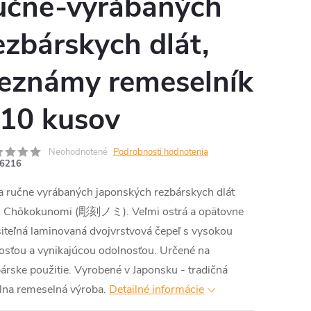
učne-vyrábaných
ezbárskych dlát,
eznámy remeselník
 10 kusov
Neohodnotené
Podrobnosti hodnotenia
6216
a ručne vyrábaných japonských rezbárskych dlát
u Chōkokunomi (彫刻ノミ). Veľmi ostrá a opätovne
iteľná laminovaná dvojvrstvová čepeľ s vysokou
osťou a vynikajúcou odolnosťou. Určené na
árske použitie. Vyrobené v Japonsku - tradičná
lna remeselná výroba.
Detailné informácie