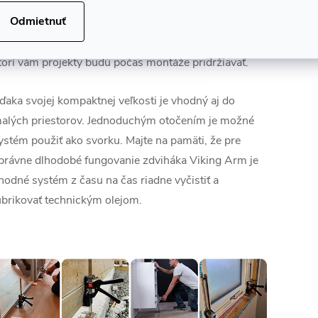
ezpečne a pevne podrží trámy, profily, rámy, dvere,
Odmietnuť
krinky, podlahy či obkladový materiál. Vďaka Viking
rmu už nebudete potrebovať hromadu pomocníkov,
torí vám projekty budú počas montáže pridržiavať.
ďaka svojej kompaktnej veľkosti je vhodný aj do
alých priestorov. Jednoduchým otočením je možné
ystém použiť ako svorku. Majte na pamäti, že pre
právne dlhodobé fungovanie zdviháka Viking Arm je
hodné systém z času na čas riadne vyčistiť a
ubrikovať technickým olejom.