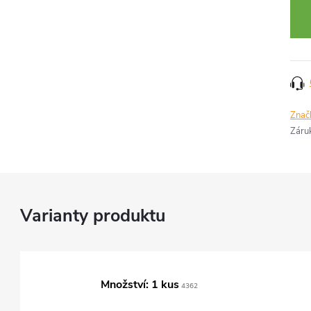
cena
Znač
Záru
Množství: 1 kus
4362