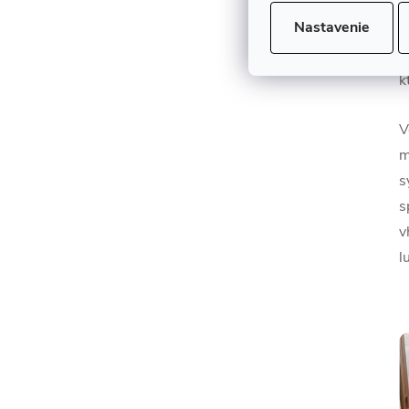
B
Nastavenie
s
A
k
V
m
s
s
v
l