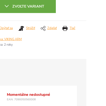
:
ZVOĽTE VARIANT
Opýtať sa
Strážiť
Zdieľať
Tlač
ka:
VIKING ARM
ka
:
2 roky
Momentálne nedostupné
EAN:
7090050560008