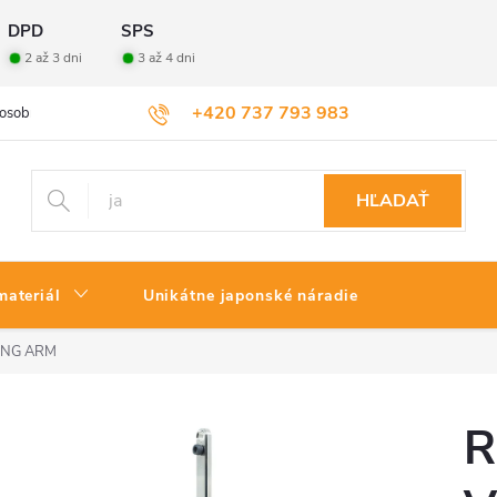
DPD
SPS
2 až 3 dni
3 až 4 dni
+420 737 793 983
osobných údajov
Veľkoobchod
Vrátenie tovaru
HĽADAŤ
materiál
Unikátne japonské náradie
KING ARM
R