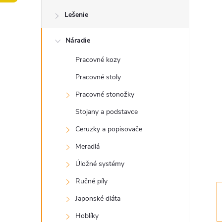
o
Lešenie
č
Náradie
n
Pracovné kozy
ý
Pracovné stoly
p
Pracovné stonožky
Stojany a podstavce
a
Ceruzky a popisovače
n
Meradlá
Úložné systémy
e
Ručné píly
l
Japonské dláta
Hoblíky