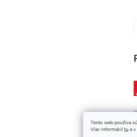
R
E
Tento web používa sú
Viac informácií
tu
a v
z