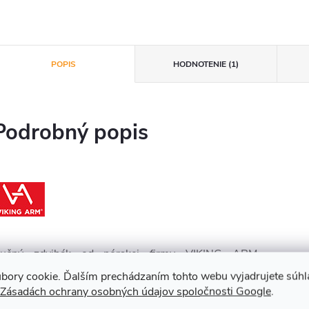
POPIS
HODNOTENIE (1)
Podrobný popis
učný zdvihák od nórskej firmy VIKING ARM.
xtrémne presný, robustný a kvalitný. Ideálny na
bory cookie. Ďalším prechádzaním tohto webu vyjadrujete súhla
Zásadách ochrany osobných údajov spoločnosti Google
.
dvíhanie a pridržiavanie projektov pri montáži.