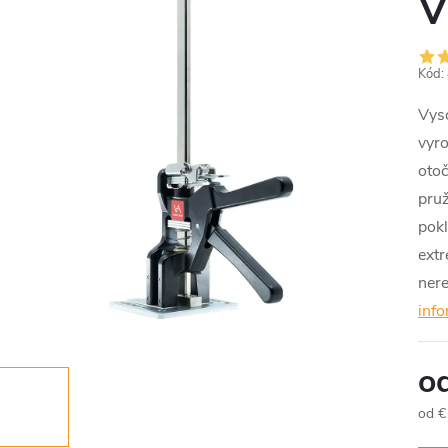
V
Kód:
Vyso
vyr
oto
pru
pokl
extr
nere
info
o
od
€
Jedn