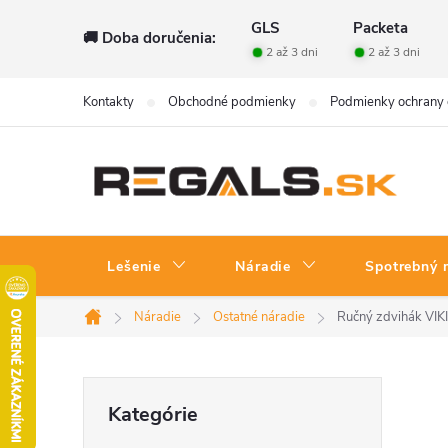
Prejsť
GLS
Packeta
🚚 Doba doručenia:
na
2 až 3 dni
2 až 3 dni
obsah
Kontakty
Obchodné podmienky
Podmienky ochrany 
Lešenie
Náradie
Spotrebný 
Náradie
Ostatné náradie
Ručný zdvihák VI
Domov
B
Preskočiť
Kategórie
kategórie