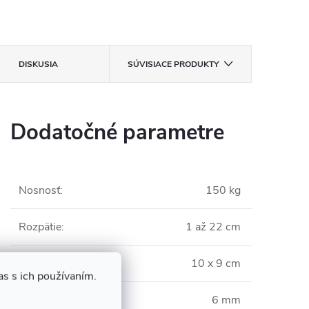
DISKUSIA
SÚVISIACE PRODUKTY
Dodatočné parametre
Nosnosť
:
150 kg
Rozpätie
:
1 až 22 cm
Šírka základne
:
10 x 9 cm
s s ich používaním.
Hrúbka základne
:
6 mm