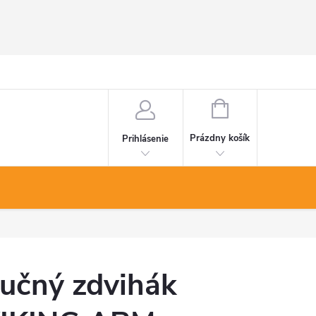
NÁKUPNÝ
KOŠÍK
Prázdny košík
Prihlásenie
učný zdvihák