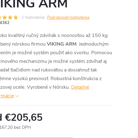
IKING ARM
1 hodnotenie
Podrobnosti hodnotenia
4362
ko kvalitný ručný zdvihák s nosnosťou až 150 kg
obený nórskou firmou
VIKING ARM
. Jednoduchým
čením je možné systém použiť ako svorku. Pomocou
žinového mechanizmu je možné systém zdvíhať aj
adať tlačidlom nad rukoväťou a dosiahnuť tak
émne vysokú presnosť. Robustná konštrukcia z
zovej ocele. Vyrobené v Nórsku.
Detailné
rmácie
d
€205,65
167,20
bez DPH
otková