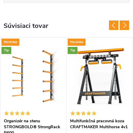
Súvisiaci tovar
Novinka
Novinka
Tip
Tip
Organizér na stenu
Multifunkčná pracovná koza
STRONGBOLD® StrongRack
CRAFTMAKER Multihorse 4v1
R600