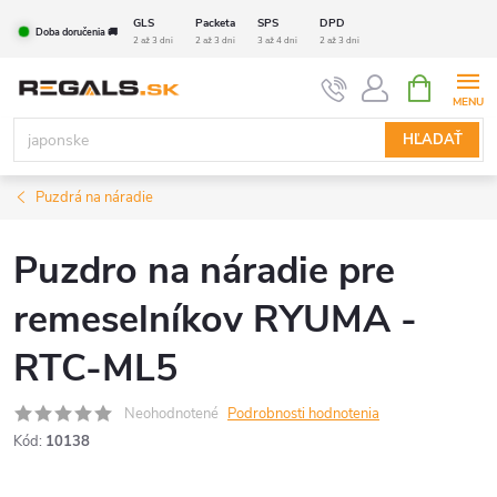
Prejsť
GLS
Packeta
SPS
DPD
Doba doručenia 🚚
na
2 až 3 dni
2 až 3 dni
3 až 4 dni
2 až 3 dni
obsah
NÁKUPN
KOŠÍK
HĽADAŤ
Puzdrá na náradie
Puzdro na náradie pre
remeselníkov RYUMA -
RTC-ML5
Neohodnotené
Podrobnosti hodnotenia
Kód:
10138