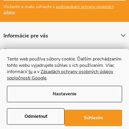
á
Vložením e-mailu súhlasíte s
podmienkami ochrany osobných
p
údajov
ä
Informácie pre vás
t
Články
i
Tento web používa súbory cookie. Ďalším prechádzaním
tohto webu vyjadrujete súhlas s ich používaním. Viac
Prijímame online platby
e
informácií
tu
a v
Zásadách ochrany osobných údajov
spoločnosti Google
.
Nastavenie
Copyright 2026
REGALS.sk
. Všetky práva vyhradené.
Upraviť nastavenie
cookies
Odmietnuť
Súhlasím
Vytvoril Shoptet Premium