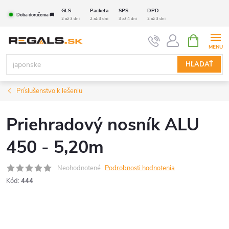
Prejsť
GLS
Packeta
SPS
DPD
Doba doručenia 🚚
na
2 až 3 dni
2 až 3 dni
3 až 4 dni
2 až 3 dni
obsah
NÁKUPN
KOŠÍK
HĽADAŤ
Príslušenstvo k lešeniu
Priehradový nosník ALU
450 - 5,20m
Neohodnotené
Podrobnosti hodnotenia
Kód:
444