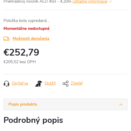
Priehradový nosník ALU 450 - 4,20m
Detailné informácie
Položka bola vypredaná…
Momentálne nedostupné
Možnosti doručenia
€252,79
€205,52 bez DPH
Jednotková
cena:
Opýtať sa
Strážiť
Zdieľať
Popis produktu
Podrobný popis