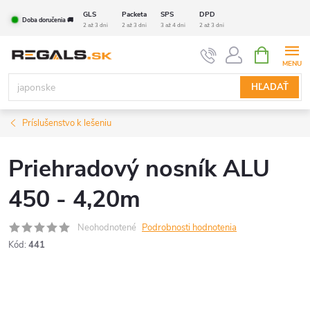
Prejsť
GLS
Packeta
SPS
DPD
Doba doručenia 🚚
na
2 až 3 dni
2 až 3 dni
3 až 4 dni
2 až 3 dni
obsah
NÁKUPN
KOŠÍK
HĽADAŤ
Príslušenstvo k lešeniu
Priehradový nosník ALU
450 - 4,20m
Neohodnotené
Podrobnosti hodnotenia
Kód:
441