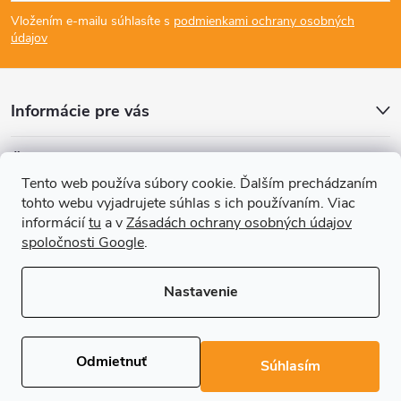
á
Vložením e-mailu súhlasíte s
podmienkami ochrany osobných
p
údajov
ä
Informácie pre vás
t
Články
i
Tento web používa súbory cookie. Ďalším prechádzaním
tohto webu vyjadrujete súhlas s ich používaním. Viac
Prijímame online platby
e
informácií
tu
a v
Zásadách ochrany osobných údajov
spoločnosti Google
.
Nastavenie
Copyright 2026
REGALS.sk
. Všetky práva vyhradené.
Upraviť nastavenie
cookies
Odmietnuť
Súhlasím
Vytvoril Shoptet Premium