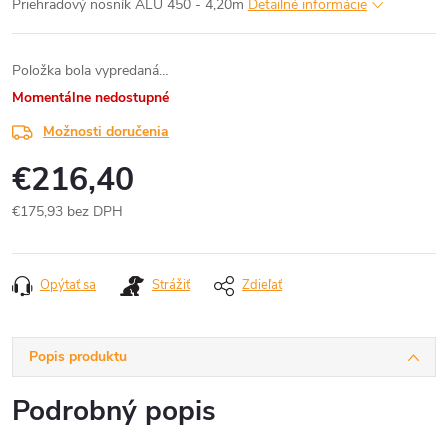
Priehradový nosník ALU 450 - 4,20m
Detailné informácie
Položka bola vypredaná…
Momentálne nedostupné
Možnosti doručenia
€216,40
€175,93 bez DPH
Jednotková
cena:
Opýtať sa
Strážiť
Zdieľať
Popis produktu
Podrobný popis