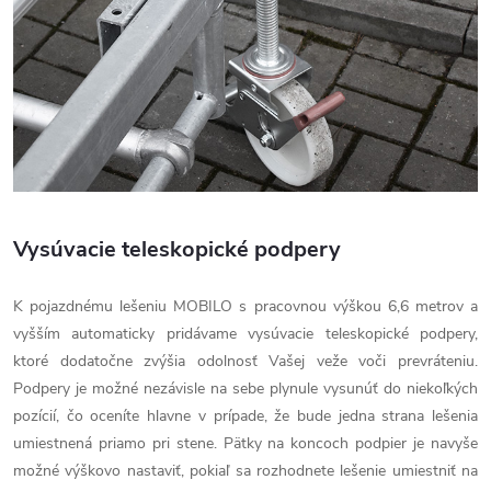
Vysúvacie teleskopické podpery
K pojazdnému lešeniu MOBILO s pracovnou výškou 6,6 metrov a
vyšším automaticky pridávame vysúvacie teleskopické podpery,
ktoré dodatočne zvýšia odolnosť Vašej veže voči prevráteniu.
Podpery je možné nezávisle na sebe plynule vysunúť do niekoľkých
pozícií, čo oceníte hlavne v prípade, že bude jedna strana lešenia
umiestnená priamo pri stene. Pätky na koncoch podpier je navyše
možné výškovo nastaviť, pokiaľ sa rozhodnete lešenie umiestniť na