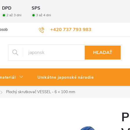
DPD
SPS
2 až 3 dni
3 až 4 dni
+420 737 793 983
osobných údajov
Veľkoobchod
Vrátenie tovaru
HĽADAŤ
materiál
Unikátne japonské náradie
Plochý skrutkovač VESSEL - 6 × 100 mm
P