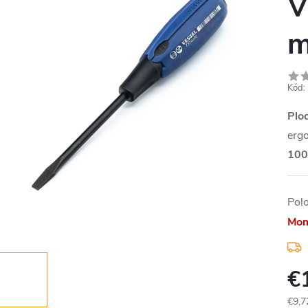
V
Kód:
Plo
erg
10
Pol
Mom
€
€9,7