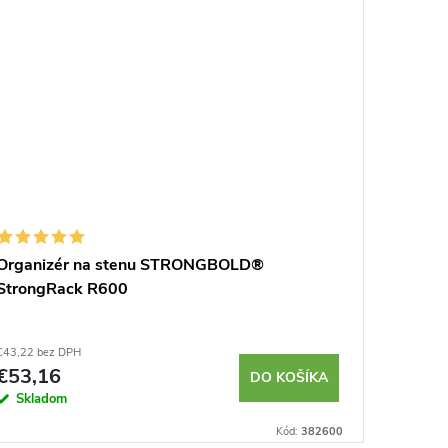
Organizér na stenu STRONGBOLD®
Zvinova
StrongRack R600
Shockfo
€43,22 bez DPH
€32,46 be
€53,16
€39,9
DO KOŠÍKA
Skladom
Sklad
Kód:
382600