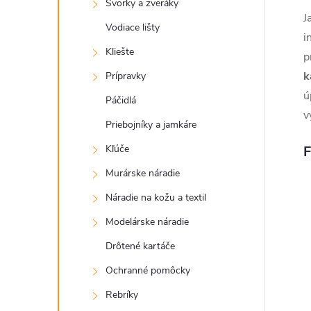
Svorky a zveráky
J
Vodiace lišty
i
Kliešte
p
k
Prípravky
ú
Páčidlá
v
Priebojníky a jamkáre
Kľúče
F
Murárske náradie
Náradie na kožu a textil
Modelárske náradie
Drôtené kartáče
Ochranné pomôcky
Rebríky