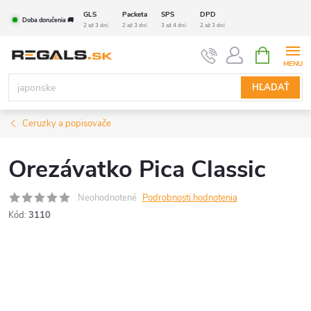
Prejsť
GLS
Packeta
SPS
DPD
Doba doručenia 🚚
na
2 až 3 dni
2 až 3 dni
3 až 4 dni
2 až 3 dni
obsah
NÁKUPN
KOŠÍK
HĽADAŤ
Ceruzky a popisovače
Orezávatko Pica Classic
Neohodnotené
Podrobnosti hodnotenia
Kód:
3110