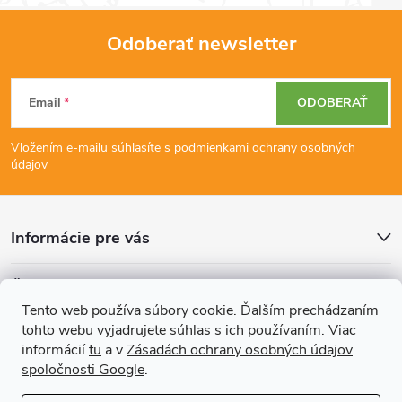
Odoberať newsletter
Z
Email
ODOBERAŤ
á
Vložením e-mailu súhlasíte s
podmienkami ochrany osobných
p
údajov
ä
Informácie pre vás
t
Články
i
Tento web používa súbory cookie. Ďalším prechádzaním
tohto webu vyjadrujete súhlas s ich používaním. Viac
Prijímame online platby
e
informácií
tu
a v
Zásadách ochrany osobných údajov
spoločnosti Google
.