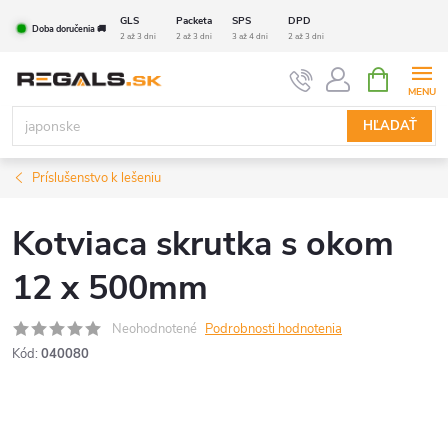
Prejsť
GLS
Packeta
SPS
DPD
Doba doručenia 🚚
na
2 až 3 dni
2 až 3 dni
3 až 4 dni
2 až 3 dni
obsah
NÁKUPN
KOŠÍK
HĽADAŤ
Príslušenstvo k lešeniu
Kotviaca skrutka s okom
12 x 500mm
Neohodnotené
Podrobnosti hodnotenia
Kód:
040080