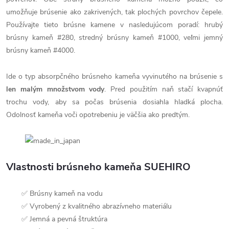
umožňuje brúsenie ako zakrivených, tak plochých povrchov čepele.
Používajte tieto brúsne kamene v nasledujúcom poradí: hrubý
brúsny kameň #280, stredný brúsny kameň #1000, veľmi jemný
brúsny kameň #4000.
Ide o typ absorpčného brúsneho kameňa vyvinutého na brúsenie s
len malým množstvom vody
. Pred použitím naň stačí kvapnúť
trochu vody, aby sa počas brúsenia dosiahla hladká plocha.
Odolnosť kameňa voči opotrebeniu je väčšia ako predtým.
Vlastnosti brúsneho kameňa SUEHIRO
✅ Brúsny kameň na vodu
✅ Vyrobený z kvalitného abrazívneho materiálu
✅ Jemná a pevná štruktúra