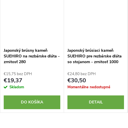
Japonský brúsny kameň
Japonský brúsiaci kameň
SUEHIRO na rezbárske dláta -
SUEHIRO pre rezbárske dláta
zrnitosť 280
so stojanom - zrnitosť 1000
€15,75 bez DPH
€24,80 bez DPH
€19,37
€30,50
Skladom
Momentálne nedostupné
DO KOŠÍKA
DETAIL