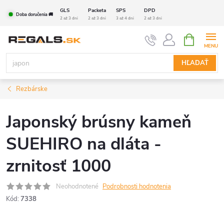
Prejsť
GLS
Packeta
SPS
DPD
Doba doručenia 🚚
na
2 až 3 dni
2 až 3 dni
3 až 4 dni
2 až 3 dni
obsah
NÁKUPN
KOŠÍK
HĽADAŤ
Rezbárske
Japonský brúsny kameň
SUEHIRO na dláta -
zrnitosť 1000
Neohodnotené
Podrobnosti hodnotenia
Kód:
7338