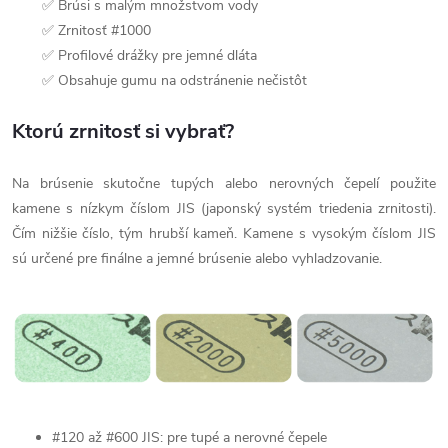
✅ Brúsi s malým množstvom vody
✅ Zrnitosť #1000
✅ Profilové drážky pre jemné dláta
✅ Obsahuje gumu na odstránenie nečistôt
Ktorú zrnitosť si vybrať?
Na brúsenie skutočne tupých alebo nerovných čepelí použite
kamene s nízkym číslom JIS (japonský systém triedenia zrnitosti).
Čím nižšie číslo, tým hrubší kameň. Kamene s vysokým číslom JIS
sú určené pre finálne a jemné brúsenie alebo vyhladzovanie.
#120 až #600 JIS: pre tupé a nerovné čepele