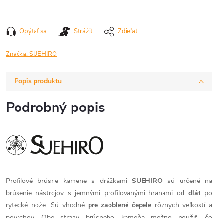
Jednotková
cena:
Opýtať sa
Strážiť
Zdieľať
Značka:
SUEHIRO
Popis produktu
Podrobný popis
Profilové brúsne kamene s drážkami
SUEHIRO
sú určené na
brúsenie nástrojov s jemnými profilovanými hranami od
dlát
po
rytecké nože. Sú vhodné
pre zaoblené čepele
rôznych veľkostí a
povrchov. Obe strany brúsneho kameňa možno použiť, čo