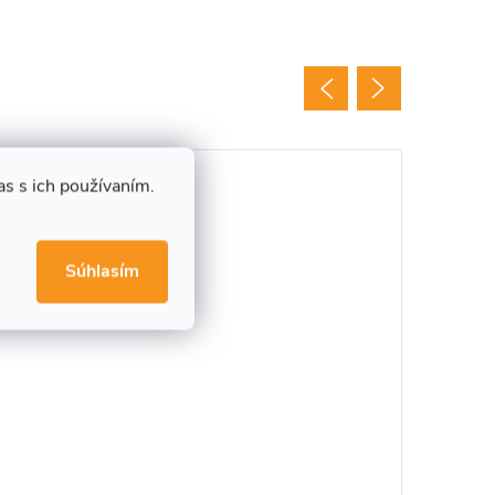
s s ich používaním.
Tip
Súhlasím