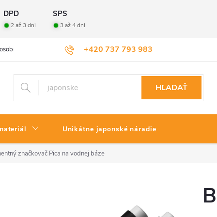
DPD
SPS
2 až 3 dni
3 až 4 dni
+420 737 793 983
osobných údajov
Veľkoobchod
Vrátenie tovaru
HĽADAŤ
materiál
Unikátne japonské náradie
entný značkovač Pica na vodnej báze
B