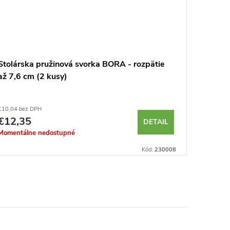
Stolárska pružinová svorka BORA - rozpätie
Magneti
až 7,6 cm (2 kusy)
€10,04 bez DPH
€20,15 be
€12,35
€24,7
DETAIL
Momentálne nedostupné
Momentál
Kód:
230008