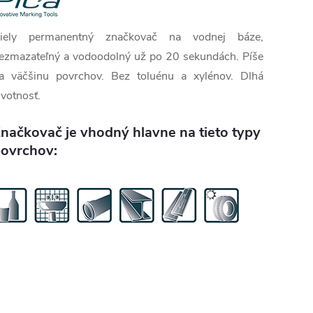
iely permanentný značkovač na vodnej báze,
ezmazateľný a vodoodolný už po 20 sekundách. Píše
a väčšinu povrchov. Bez toluénu a xylénov. Dlhá
ivotnosť.
načkovač je vhodný hlavne na tieto typy
ovrchov: