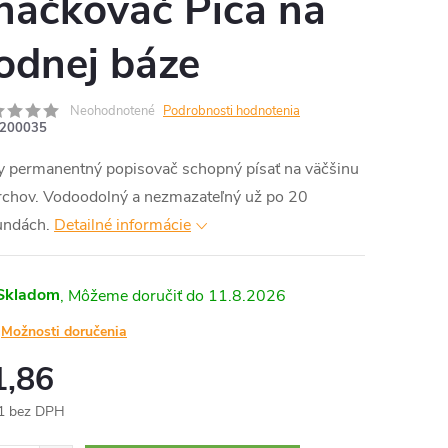
načkovač Pica na
odnej báze
Neohodnotené
Podrobnosti hodnotenia
200035
y permanentný popisovač schopný písať na väčšinu
rchov. Vodoodolný a nezmazateľný už po 20
undách.
Detailné informácie
Skladom
11.8.2026
Možnosti doručenia
1,86
1 bez DPH
otková