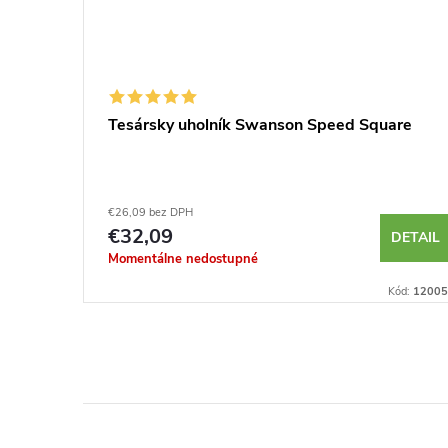
Tesársky uholník Swanson Speed Square
€26,09 bez DPH
€32,09
KOŠÍKA
DETAIL
Momentálne nedostupné
Kód:
230035
Kód:
12005