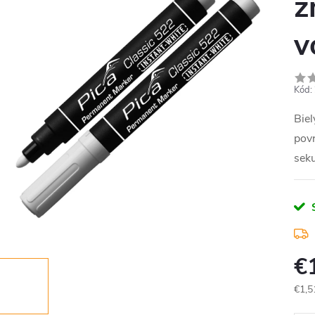
z
v
Kód:
Biel
pov
sek
€
€1,5
Jedn