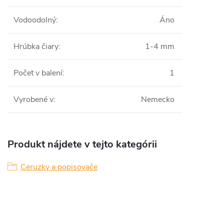
Vodoodolný
:
Áno
Hrúbka čiary
:
1-4 mm
Počet v balení
:
1
Vyrobené v
:
Nemecko
Produkt nájdete v tejto kategórii
Ceruzky a popisovače