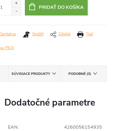
:
PRIDAŤ DO KOŠÍKA
Opýtať sa
Strážiť
Zdieľať
Tlač
ka:
PICA
SÚVISIACE PRODUKTY
PODOBNÉ (3)
Dodatočné parametre
EAN
:
4260056154935