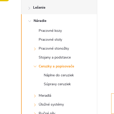
o
Lešenie
č
Náradie
n
Pracovné kozy
ý
Pracovné stoly
p
Pracovné stonožky
Stojany a podstavce
a
Ceruzky a popisovače
n
Náplne do ceruziek
Súpravy ceruziek
e
Meradlá
l
Úložné systémy
Ručné píly