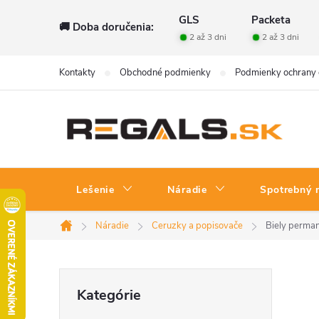
Prejsť
GLS
Packeta
🚚 Doba doručenia:
na
2 až 3 dni
2 až 3 dni
obsah
Kontakty
Obchodné podmienky
Podmienky ochrany 
Lešenie
Náradie
Spotrebný 
Náradie
Ceruzky a popisovače
Biely perman
Domov
B
Preskočiť
Kategórie
kategórie