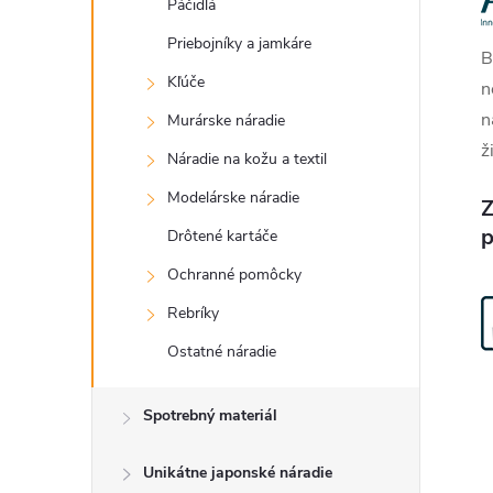
Páčidlá
Priebojníky a jamkáre
B
Kľúče
n
n
Murárske náradie
ž
Náradie na kožu a textil
Modelárske náradie
Z
p
Drôtené kartáče
Ochranné pomôcky
Rebríky
Ostatné náradie
Spotrebný materiál
Unikátne japonské náradie